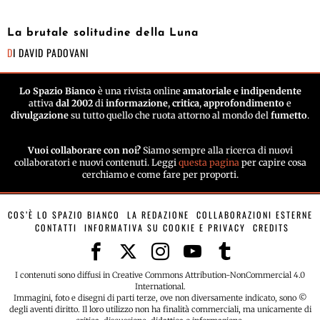
La brutale solitudine della Luna
DI
DAVID PADOVANI
Lo Spazio Bianco
è una rivista online
amatoriale e indipendente
attiva
dal 2002
di
informazione
,
critica
,
approfondimento
e
divulgazione
su tutto quello che ruota attorno al mondo del
fumetto
.
Vuoi collaborare con noi?
Siamo sempre alla ricerca di nuovi
collaboratori e nuovi contenuti. Leggi
questa pagina
per capire cosa
cerchiamo e come fare per proporti.
COS’È LO SPAZIO BIANCO
LA REDAZIONE
COLLABORAZIONI ESTERNE
CONTATTI
INFORMATIVA SU COOKIE E PRIVACY
CREDITS
I contenuti sono diffusi in Creative Commons Attribution-NonCommercial 4.0
International.
Immagini, foto e disegni di parti terze, ove non diversamente indicato, sono ©
degli aventi diritto. Il loro utilizzo non ha finalità commerciali, ma unicamente di