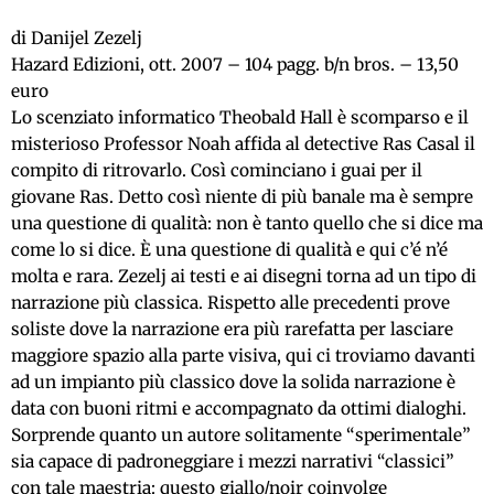
di Danijel Zezelj
Hazard Edizioni, ott. 2007 – 104 pagg. b/n bros. – 13,50
euro
Lo scenziato informatico Theobald Hall è scomparso e il
misterioso Professor Noah affida al detective Ras Casal il
compito di ritrovarlo. Così cominciano i guai per il
giovane Ras. Detto così niente di più banale ma è sempre
una questione di qualità: non è tanto quello che si dice ma
come lo si dice. È una questione di qualità e qui c’é n’é
molta e rara. Zezelj ai testi e ai disegni torna ad un tipo di
narrazione più classica. Rispetto alle precedenti prove
soliste dove la narrazione era più rarefatta per lasciare
maggiore spazio alla parte visiva, qui ci troviamo davanti
ad un impianto più classico dove la solida narrazione è
data con buoni ritmi e accompagnato da ottimi dialoghi.
Sorprende quanto un autore solitamente “sperimentale”
sia capace di padroneggiare i mezzi narrativi “classici”
con tale maestria: questo giallo/noir coinvolge