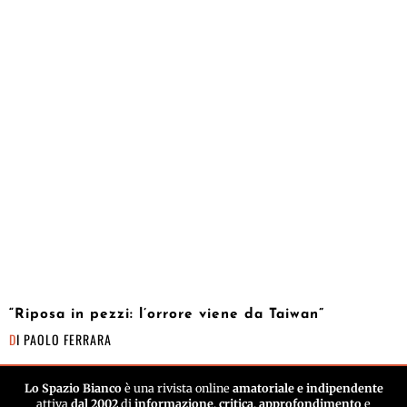
“Riposa in pezzi: l’orrore viene da Taiwan”
DI
PAOLO FERRARA
Lo Spazio Bianco
è una rivista online
amatoriale e indipendente
attiva
dal 2002
di
informazione
,
critica
,
approfondimento
e