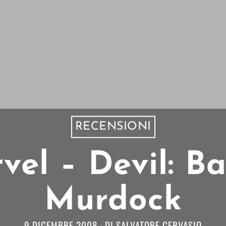
RECENSIONI
el – Devil: Bat
Murdock
9 DICEMBRE 2008
DI
SALVATORE CERVASIO