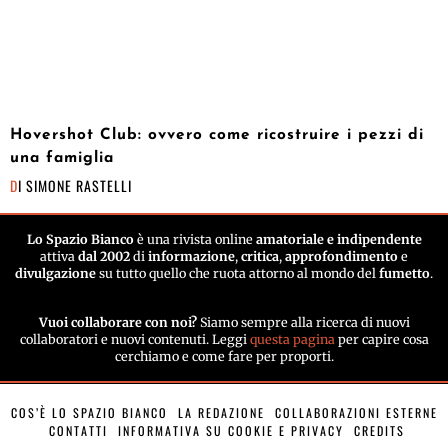
Hovershot Club: ovvero come ricostruire i pezzi di
una famiglia
DI
SIMONE RASTELLI
Lo Spazio Bianco
è una rivista online
amatoriale e indipendente
attiva
dal 2002
di
informazione
,
critica
,
approfondimento
e
divulgazione
su tutto quello che ruota attorno al mondo del
fumetto
.
Vuoi collaborare con noi?
Siamo sempre alla ricerca di nuovi
collaboratori e nuovi contenuti. Leggi
questa pagina
per capire cosa
cerchiamo e come fare per proporti.
COS’È LO SPAZIO BIANCO
LA REDAZIONE
COLLABORAZIONI ESTERNE
CONTATTI
INFORMATIVA SU COOKIE E PRIVACY
CREDITS