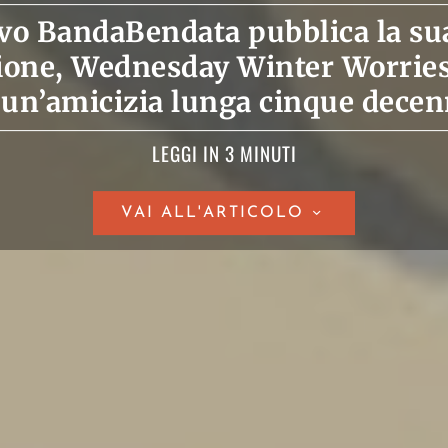
tivo BandaBendata pubblica la s
one, Wednesday Winter Worries,
 un’amicizia lunga cinque decen
LEGGI IN 3 MINUTI
VAI ALL'ARTICOLO