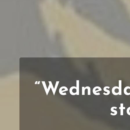
“Wednesday
st