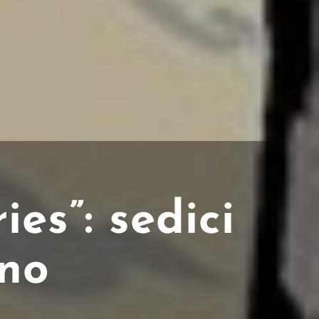
es”: sedici
rno