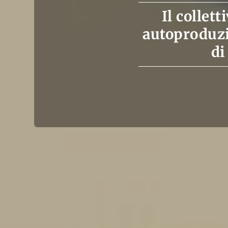
Il collet
autoproduzi
di