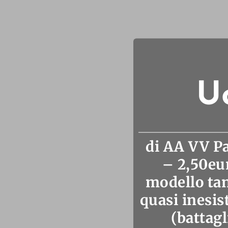
U
di AA VV Pa
– 2,50eu
modello tan
quasi inesis
(battagl