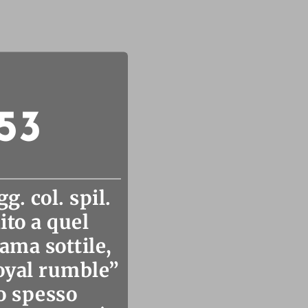
53
. col. spil.
to a quel
ama sottile,
royal rumble”
o spesso