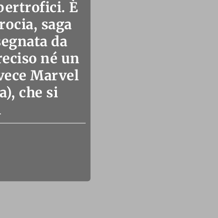
ertrofici. È
rocia, saga
segnata da
eciso né un
nvece Marvel
, che si
i