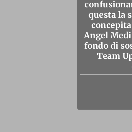
confusionar
questa la 
concepita
Angel Medi
fondo di so
Team Up