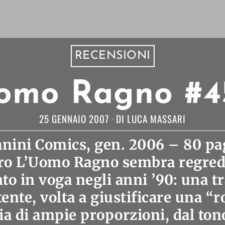
RECENSIONI
omo Ragno #4
25 GENNAIO 2007
DI
LUCA MASSARI
nini Comics, gen. 2006 – 80 pagg
ro L’Uomo Ragno sembra regredi
to in voga negli anni ’90: una tr
tente, volta a giustificare una “
ia di ampie proporzioni, dal ton