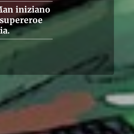
Man iniziano
n supereroe
ia.