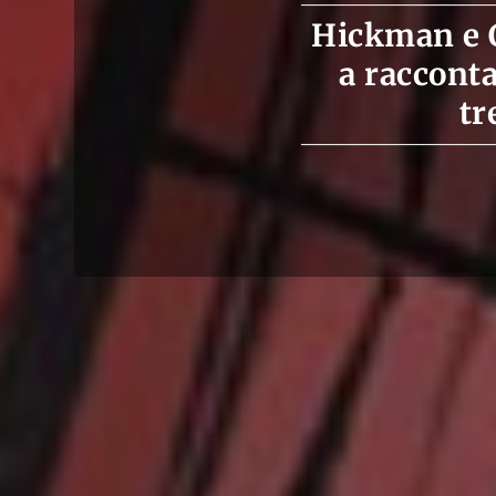
Hickman e C
a racconta
tr