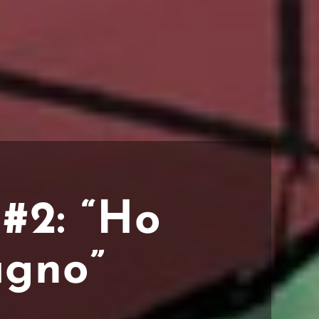
#2: “Ho
agno”