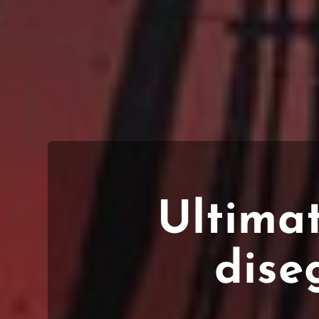
Ultima
dise