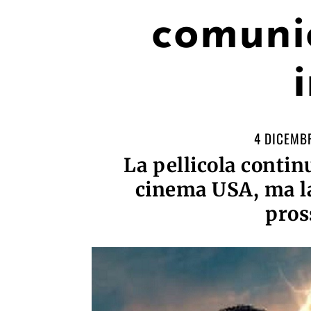
comunic
4 DICEMB
La pellicola conti
cinema USA, ma la
pros