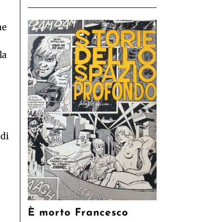
he
la
 di
È morto Francesco