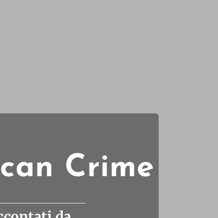
ican Crime
ccontati da