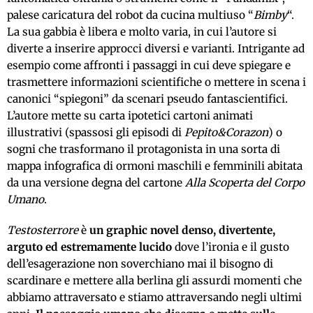
palese caricatura del robot da cucina multiuso “
Bimby
“.
La sua gabbia è libera e molto varia,
in cui
l’autore si
diverte a inserire approcci
diversi
e varianti. Intrigante ad
esempio come affronti i passaggi in cui deve spiegare e
trasmettere informazioni scientifiche o mettere in scena i
canonici “spiegoni” da scenari pseudo fantascientifici.
L’autore mette su carta ipotetici cartoni animati
illustrativi (spassosi gli episodi di
Pepito&Corazon
) o
sogni che trasformano il protagonista in una sorta di
mappa infografica di ormoni maschili e femminili abitata
da una versione degna del cartone
Alla Scoperta del Corpo
Umano
.
Testosterrore
è
un graphic novel denso, divertente,
arguto ed estremamente lucido
dove l’ironia e il gusto
dell’esagerazione non soverchiano mai il bisogno di
scardinare e mettere alla berlina gli assurdi momenti che
abbiamo attraversato e stiamo attraversando negli ultimi