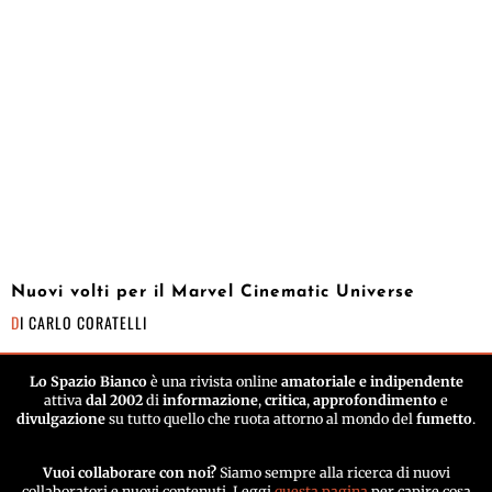
Nuovi volti per il Marvel Cinematic Universe
DI
CARLO CORATELLI
Lo Spazio Bianco
è una rivista online
amatoriale e indipendente
attiva
dal 2002
di
informazione
,
critica
,
approfondimento
e
divulgazione
su tutto quello che ruota attorno al mondo del
fumetto
.
Vuoi collaborare con noi?
Siamo sempre alla ricerca di nuovi
collaboratori e nuovi contenuti. Leggi
questa pagina
per capire cosa