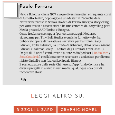
Paolo Ferrara
Nato a Bologna, classe 1977, svolge diversi mestieri e frequenta corsi
di fumetto, teatro, doppiaggio e un Master in Tecniche della
Narrazione presso la Scuola Holden di Torino. Insegna storytelling
per varie realtà e associazioni e ha una cattedra di Storytelling per i
Media presso IAAD Torino e Bologna.
Come freelance sceneggia (per cortometraggi, Mediaset,
videogame per Tiny Bull Studios e qualche fumetto web), ha
pubblicato opere di narrativa e narrativa per bambini ( Saga
Edizioni, Epika Edizioni, La Strada di Babilonia, Delos Books, Milena
Edizioni e Kalimat Group – editore degli Emirati Arabi Uniti- ).
Da più di 15 anni è conduttore e autore radio/podcast (
RadioOhm
/
SonoCoseSerie
) e collabora come recensore e articolista per diverse
riviste digitali e non (tra cui Lo Spazio Bianco).
È sceneggiatore della serie Chimere sull'app Jundo Comics e ha
diversi progetti in arrivo in vari media: qualunque cosa pur di
raccontare storie.
LEGGI ALTRO SU:
RIZZOLI LIZARD
GRAPHIC NOVEL