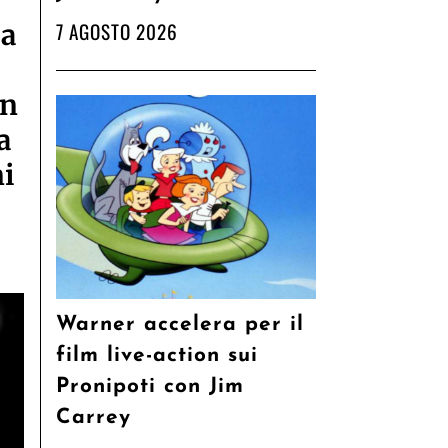
:
7 AGOSTO 2026
ua
un
a
i
Warner accelera per il
film live-action sui
Pronipoti con Jim
Carrey