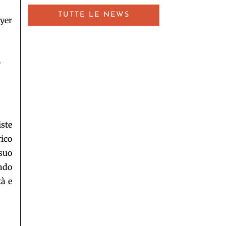
TUTTE LE NEWS
yer
l
iste
rico
 suo
ndo
tà e