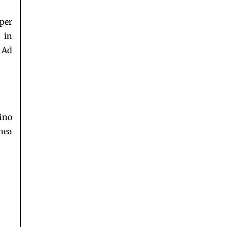
 per
e in
 Ad
ino
inea