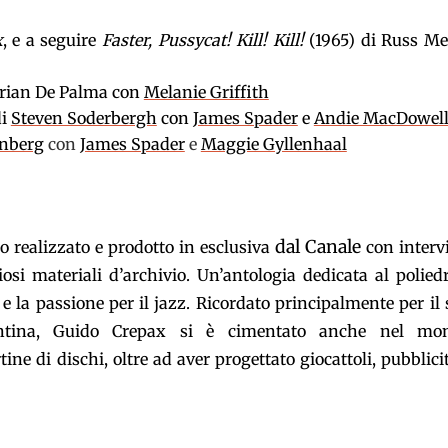
x
, e a seguire
Faster, Pussycat! Kill! Kill!
(1965) di Russ Me
Brian De Palma con
Melanie Griffith
di
Steven Soderbergh
con
James Spader
e
Andie MacDowel
inberg
con
James Spader
e
Maggie Gyllenhaal
dal Canale
 realizzato e prodotto in esclusiva
con interv
iosi materiali d’archivio. Un’antologia dedicata al polied
 e la passione per il jazz. Ricordato principalmente per il
entina, Guido Crepax si è cimentato anche nel mo
rtine di dischi, oltre ad aver progettato giocattoli, pubblici