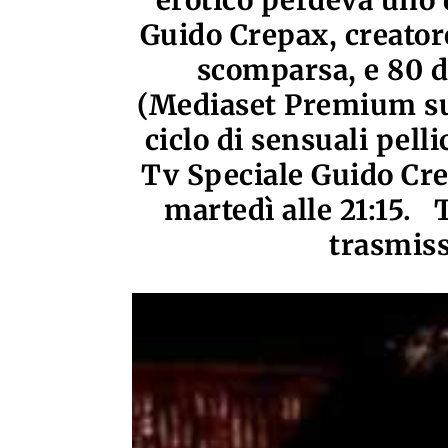
erotico perdeva uno 
Guido Crepax, creatore
scomparsa, e 80 d
(Mediaset Premium su
ciclo di sensuali pel
Tv Speciale Guido Cr
martedì alle 21:15. T
trasmiss