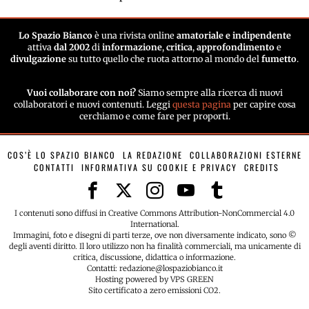
Lo Spazio Bianco
è una rivista online
amatoriale e indipendente
attiva
dal 2002
di
informazione
,
critica
,
approfondimento
e
divulgazione
su tutto quello che ruota attorno al mondo del
fumetto
.
Vuoi collaborare con noi?
Siamo sempre alla ricerca di nuovi
collaboratori e nuovi contenuti. Leggi
questa pagina
per capire cosa
cerchiamo e come fare per proporti.
COS’È LO SPAZIO BIANCO
LA REDAZIONE
COLLABORAZIONI ESTERNE
CONTATTI
INFORMATIVA SU COOKIE E PRIVACY
CREDITS
I contenuti sono diffusi in Creative Commons Attribution-NonCommercial 4.0
International.
Immagini, foto e disegni di parti terze, ove non diversamente indicato, sono ©
degli aventi diritto. Il loro utilizzo non ha finalità commerciali, ma unicamente di
critica, discussione, didattica o informazione.
Contatti: redazione@lospaziobianco.it
Hosting powered by VPS GREEN
Sito certificato a zero emissioni CO2.