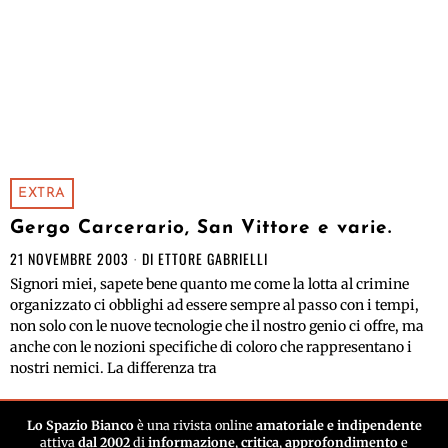
EXTRA
Gergo Carcerario, San Vittore e varie.
21 NOVEMBRE 2003
DI
ETTORE GABRIELLI
Signori miei, sapete bene quanto me come la lotta al crimine
organizzato ci obblighi ad essere sempre al passo con i tempi,
non solo con le nuove tecnologie che il nostro genio ci offre, ma
anche con le nozioni specifiche di coloro che rappresentano i
nostri nemici. La differenza tra
Lo Spazio Bianco
è una rivista online
amatoriale e indipendente
attiva
dal 2002
di
informazione
,
critica
,
approfondimento
e