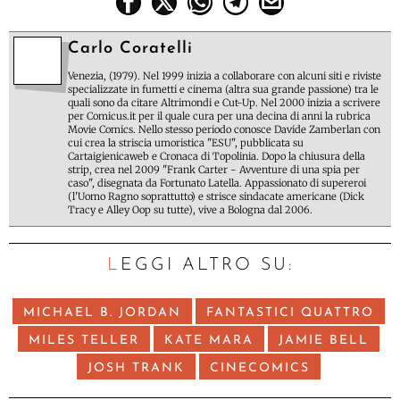
Carlo Coratelli
Venezia, (1979). Nel 1999 inizia a collaborare con alcuni siti e riviste
specializzate in fumetti e cinema (altra sua grande passione) tra le
quali sono da citare Altrimondi e Cut-Up. Nel 2000 inizia a scrivere
per Comicus.it per il quale cura per una decina di anni la rubrica
Movie Comics. Nello stesso periodo conosce Davide Zamberlan con
cui crea la striscia umoristica "ESU", pubblicata su
Cartaigienicaweb e Cronaca di Topolinia. Dopo la chiusura della
strip, crea nel 2009 "Frank Carter - Avventure di una spia per
caso", disegnata da Fortunato Latella. Appassionato di supereroi
(l'Uomo Ragno soprattutto) e strisce sindacate americane (Dick
Tracy e Alley Oop su tutte), vive a Bologna dal 2006.
LEGGI ALTRO SU:
MICHAEL B. JORDAN
FANTASTICI QUATTRO
MILES TELLER
KATE MARA
JAMIE BELL
JOSH TRANK
CINECOMICS