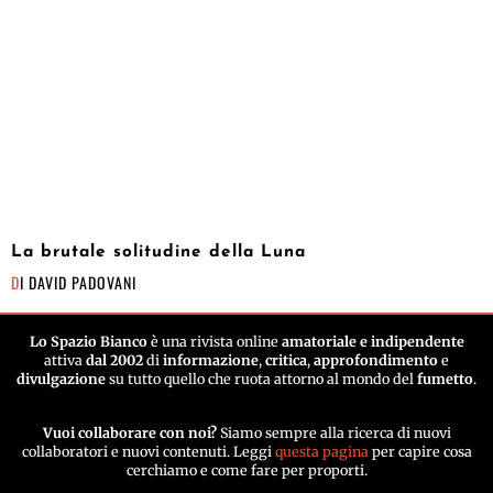
La brutale solitudine della Luna
DI
DAVID PADOVANI
Lo Spazio Bianco
è una rivista online
amatoriale e indipendente
attiva
dal 2002
di
informazione
,
critica
,
approfondimento
e
divulgazione
su tutto quello che ruota attorno al mondo del
fumetto
.
Vuoi collaborare con noi?
Siamo sempre alla ricerca di nuovi
collaboratori e nuovi contenuti. Leggi
questa pagina
per capire cosa
cerchiamo e come fare per proporti.