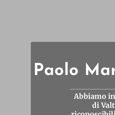
Paolo Mart
Abbiamo int
di Val
riconoscibili