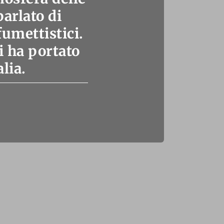
arlato di
fumettistici.
i ha portato
lia.