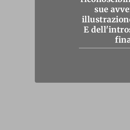
sue avve
illustrazion
E dell'intr
fin