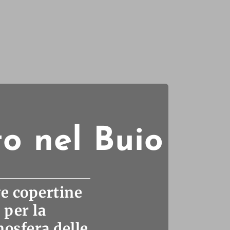
to nel Buio
ve copertine
 per la
tmosfera delle