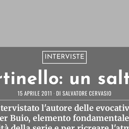
INTERVISTE
inello: un sal
15 APRILE 2011
DI
SALVATORE CERVASIO
ervistato l'autore delle evocati
ter Buio, elemento fondamentale
tà della serie e per ricreare l'a