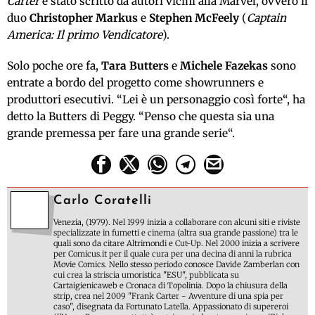
Carter
è stato scritto da autori vicini alla Marvel, ovvero il
duo
Christopher Markus
e
Stephen McFeely
(
Captain
America: Il primo Vendicatore
).
Solo poche ore fa,
Tara Butters
e
Michele Fazekas
sono
entrate a bordo del progetto come showrunners e
produttori esecutivi.
“Lei
è un personaggio
così forte
“, ha
detto la
Butters
di
Peggy
.
“Penso che
questa sia una
grande
premessa
per fare
una grande serie
“.
Carlo Coratelli
Venezia, (1979). Nel 1999 inizia a collaborare con alcuni siti e riviste
specializzate in fumetti e cinema (altra sua grande passione) tra le
quali sono da citare Altrimondi e Cut-Up. Nel 2000 inizia a scrivere
per Comicus.it per il quale cura per una decina di anni la rubrica
Movie Comics. Nello stesso periodo conosce Davide Zamberlan con
cui crea la striscia umoristica "ESU", pubblicata su
Cartaigienicaweb e Cronaca di Topolinia. Dopo la chiusura della
strip, crea nel 2009 "Frank Carter - Avventure di una spia per
caso", disegnata da Fortunato Latella. Appassionato di supereroi