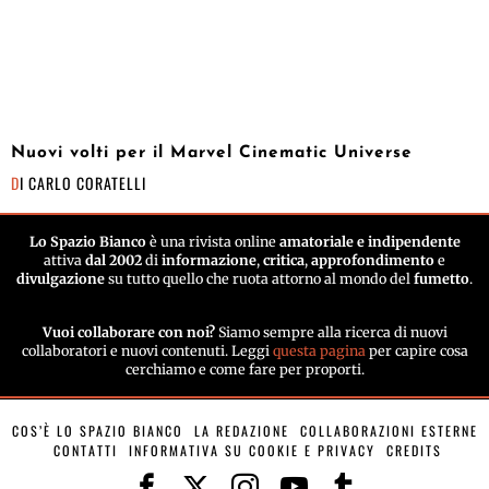
Nuovi volti per il Marvel Cinematic Universe
DI
CARLO CORATELLI
Lo Spazio Bianco
è una rivista online
amatoriale e indipendente
attiva
dal 2002
di
informazione
,
critica
,
approfondimento
e
divulgazione
su tutto quello che ruota attorno al mondo del
fumetto
.
Vuoi collaborare con noi?
Siamo sempre alla ricerca di nuovi
collaboratori e nuovi contenuti. Leggi
questa pagina
per capire cosa
cerchiamo e come fare per proporti.
COS’È LO SPAZIO BIANCO
LA REDAZIONE
COLLABORAZIONI ESTERNE
CONTATTI
INFORMATIVA SU COOKIE E PRIVACY
CREDITS