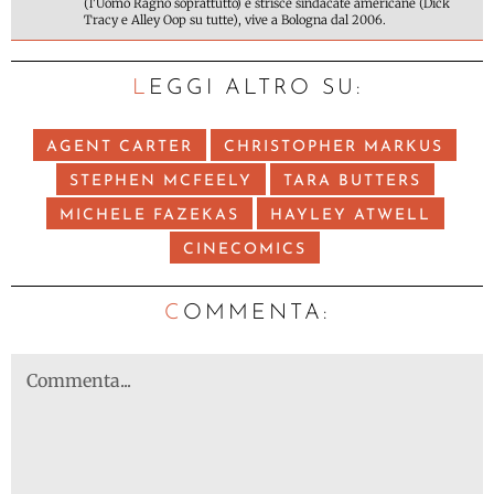
(l'Uomo Ragno soprattutto) e strisce sindacate americane (Dick
Tracy e Alley Oop su tutte), vive a Bologna dal 2006.
LEGGI ALTRO SU:
AGENT CARTER
CHRISTOPHER MARKUS
STEPHEN MCFEELY
TARA BUTTERS
MICHELE FAZEKAS
HAYLEY ATWELL
CINECOMICS
C
OMMENTA: