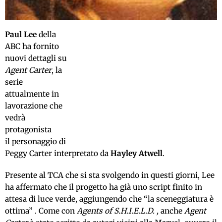
Paul Lee
della
ABC ha fornito
nuovi dettagli su
Agent Carter
, la
serie
attualmente in
lavorazione che
vedrà
protagonista
il personaggio di
Peggy Carter interpretato da
Hayley Atwell
.
Presente al TCA che si sta svolgendo in questi giorni, Lee
ha affermato che i
l progetto ha già uno script finito in
attesa di luce verde, aggiungendo che “la sceneggiatura è
ottima” .
Come con
Agents of S.H.I.E.L.D. ,
anche
Agent