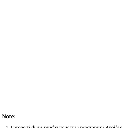
I progetti di un
rendez vous
tra i programmi
Apollo
e