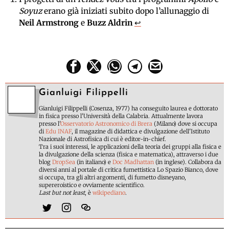
Soyuz
erano già iniziati subito dopo l’allunaggio di
Neil Armstrong
e
Buzz Aldrin
↩
Gianluigi Filippelli
Gianluigi Filippelli (Cosenza, 1977) ha conseguito laurea e dottorato
in fisica presso l'Università della Calabria. Attualmente lavora
presso l'
Osservatorio Astronomico di Brera
(Milano) dove si occupa
di
Edu INAF
, il magazine di didattica e divulgazione dell'Istituto
Nazionale di Astrofisica di cui è editor-in-chief.
Tra i suoi interessi, le applicazioni della teoria dei gruppi alla fisica e
la divulgazione della scienza (fisica e matematica), attraverso i due
blog
DropSea
(in italiano) e
Doc Madhattan
(in inglese). Collabora da
diversi anni al portale di critica fumettistica Lo Spazio Bianco, dove
si occupa, tra gli altri argomenti, di fumetto disneyano,
supereroistico e ovviamente scientifico.
Last but not least
, è
wikipediano
.