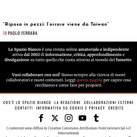
“Riposa in pezzi: l’orrore viene da Taiwan”
DI
PAOLO FERRARA
Lo Spazio Bianco
è una rivista online
amatoriale e indipendente
attiva
dal 2002
di
informazione
,
critica
,
approfondimento
e
divulgazione
su tutto quello che ruota attorno al mondo del
fumetto
.
Vuoi collaborare con noi?
Siamo sempre alla ricerca di nuovi
collaboratori e nuovi contenuti. Leggi
questa pagina
per capire cosa
cerchiamo e come fare per proporti.
COS’È LO SPAZIO BIANCO
LA REDAZIONE
COLLABORAZIONI ESTERNE
CONTATTI
INFORMATIVA SU COOKIE E PRIVACY
CREDITS
I contenuti sono diffusi in Creative Commons Attribution-NonCommercial 4.0
International.