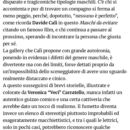
disparate e tragicomiche tipologie maschili. C’è chi si
accontenta e pur di trovare un compagno si ferma al
meno peggio, perché, dopotutto, “nessuno è perfetto”,
come ricorda
Davide Calì
in questo
Maschi da evitare
citando un famoso film, e chi continua a passare al
prossimo, sperando di incontrare la persona che giusta
per sé.
La gallery che Calì propone con grande autoironia,
ponendo in evidenza i difetti del genere maschile, è
divertente ma con dei limiti, forse dettati proprio da
un’impossibilità dello sceneggiatore di avere uno sguardo
realmente distaccato e cinico.
A questo susseguirsi di brevi storielle, illustrate e
colorate da
Veronica “Veci” Carratello
, manca infatti un
autentico guizzo comico e una certa cattiveria che
avrebbe dato un tocco di realismo. Il fumetto diventa
invece un elenco di stereotipi piuttosto improbabili ed
esageratamente macchiettistici, e tra i quali le lettrici,
solo in pochi casi, potrebbero riconoscere qualche