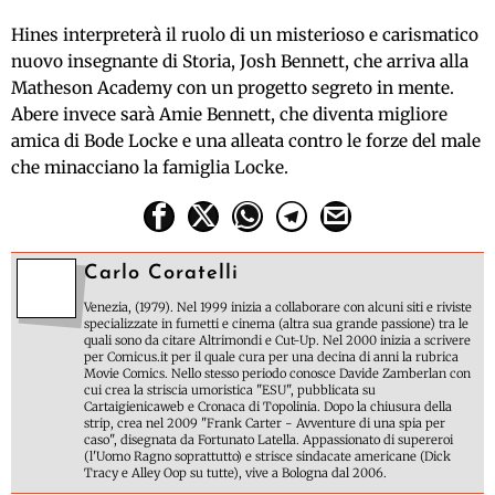
Hines interpreterà il ruolo di un misterioso e carismatico
nuovo insegnante di Storia, Josh Bennett, che arriva alla
Matheson Academy con un progetto segreto in mente.
Abere invece sarà Amie Bennett, che diventa migliore
amica di Bode Locke e una alleata contro le forze del male
che minacciano la famiglia Locke.
Carlo Coratelli
Venezia, (1979). Nel 1999 inizia a collaborare con alcuni siti e riviste
specializzate in fumetti e cinema (altra sua grande passione) tra le
quali sono da citare Altrimondi e Cut-Up. Nel 2000 inizia a scrivere
per Comicus.it per il quale cura per una decina di anni la rubrica
Movie Comics. Nello stesso periodo conosce Davide Zamberlan con
cui crea la striscia umoristica "ESU", pubblicata su
Cartaigienicaweb e Cronaca di Topolinia. Dopo la chiusura della
strip, crea nel 2009 "Frank Carter - Avventure di una spia per
caso", disegnata da Fortunato Latella. Appassionato di supereroi
(l'Uomo Ragno soprattutto) e strisce sindacate americane (Dick
Tracy e Alley Oop su tutte), vive a Bologna dal 2006.