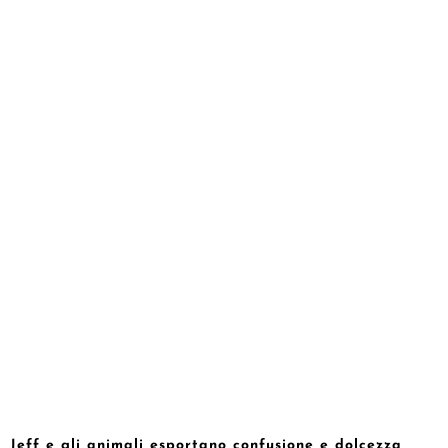
Jeff e gli animali esportano confusione e dolcezza