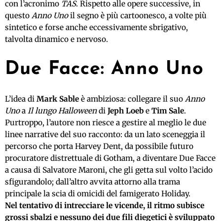
con l’acronimo
TAS
. Rispetto alle opere successive, in
questo
Anno Uno
il segno è più cartoonesco, a volte più
sintetico e forse anche eccessivamente sbrigativo,
talvolta dinamico e nervoso.
Due Facce: Anno Uno
L’idea di
Mark Sable
è ambiziosa: collegare il suo
Anno
Uno
a
Il lungo Halloween
di
Jeph Loeb
e
Tim Sale
.
Purtroppo, l’autore non riesce a gestire al meglio le due
linee narrative del suo racconto: da un lato sceneggia il
percorso che porta Harvey Dent, da possibile futuro
procuratore distrettuale di Gotham, a diventare Due Facce
a causa di Salvatore Maroni, che gli getta sul volto l’acido
sfigurandolo; dall’altro avvita attorno alla trama
principale la scia di omicidi del famigerato Holiday.
Nel tentativo di intrecciare le vicende, il ritmo subisce
grossi sbalzi e nessuno dei due fili diegetici è sviluppato