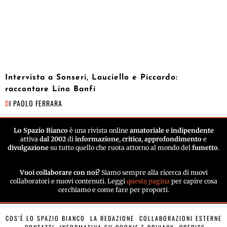
Intervista a Sonseri, Lauciello e Piccardo:
raccontare Lino Banfi
DI
PAOLO FERRARA
Lo Spazio Bianco
è una rivista online
amatoriale e indipendente
attiva
dal 2002
di
informazione
,
critica
,
approfondimento
e
divulgazione
su tutto quello che ruota attorno al mondo del
fumetto
.
Vuoi collaborare con noi?
Siamo sempre alla ricerca di nuovi
collaboratori e nuovi contenuti. Leggi
questa pagina
per capire cosa
cerchiamo e come fare per proporti.
COS’È LO SPAZIO BIANCO
LA REDAZIONE
COLLABORAZIONI ESTERNE