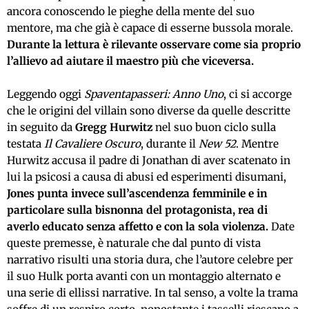
ancora conoscendo le pieghe della mente del suo
mentore, ma che già è capace di esserne bussola morale.
Durante la lettura è rilevante osservare come sia proprio
l’allievo ad aiutare il maestro più che viceversa.
Leggendo oggi
Spaventapasseri: Anno Uno
, ci si accorge
che le origini del villain sono diverse da quelle descritte
in seguito da
Gregg Hurwitz
nel suo buon ciclo sulla
testata
Il Cavaliere Oscuro
, durante il
New 52
. Mentre
Hurwitz accusa il padre di Jonathan di aver scatenato in
lui la psicosi a causa di abusi ed esperimenti disumani,
Jones punta invece sull’ascendenza femminile e in
particolare sulla bisnonna del protagonista, rea di
averlo educato senza affetto e con la sola violenza.
Date
queste premesse, è naturale che dal punto di vista
narrativo risulti una storia dura, che l’autore celebre per
il suo Hulk porta avanti con un montaggio alternato e
una serie di ellissi narrative. In tal senso, a volte la trama