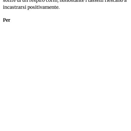
soffre di un respiro corto, nonostante i tasselli riescano a
incastrarsi positivamente.
Per