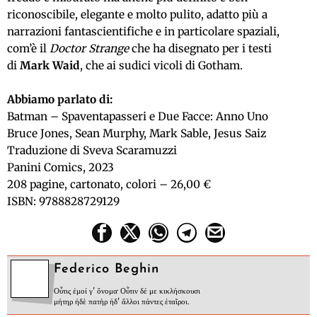
riconoscibile, elegante e molto pulito, adatto più a
narrazioni fantascientifiche e in particolare spaziali,
com’è il
Doctor Strange
che ha disegnato per i testi
di
Mark Waid
, che ai sudici vicoli di Gotham.
Abbiamo parlato di:
Batman – Spaventapasseri e Due Facce: Anno Uno
Bruce Jones, Sean Murphy, Mark Sable, Jesus Saiz
Traduzione di Sveva Scaramuzzi
Panini Comics, 2023
208 pagine, cartonato, colori – 26,00 €
ISBN: 9788828729129
Federico Beghin
Οὖτις ἐμοί γ' ὄνομα· Οὖτιν δέ με κικλήσκουσι
μήτηρ ἠδὲ πατὴρ ἠδ' ἄλλοι πάντες ἑταῖροι.