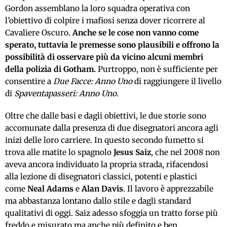
Gordon assemblano la loro squadra operativa con
l’obiettivo di colpire i mafiosi senza dover ricorrere al
Cavaliere Oscuro.
Anche se le cose non vanno come
sperato, tuttavia le premesse sono plausibili e offrono la
possibilità di osservare più da vicino alcuni membri
della polizia di Gotham.
Purtroppo, non è sufficiente per
consentire a
Due Facce: Anno Uno
di raggiungere il livello
di
Spaventapasseri: Anno Uno
.
Oltre che dalle basi e dagli obiettivi, le due storie sono
accomunate dalla presenza di due disegnatori ancora agli
inizi delle loro carriere. In questo secondo fumetto si
trova alle matite lo spagnolo
Jesus Saiz
, che nel 2008 non
aveva ancora individuato la propria strada, rifacendosi
alla lezione di disegnatori classici, potenti e plastici
come
Neal Adams
e
Alan Davis
. Il lavoro è apprezzabile
ma abbastanza lontano dallo stile e dagli standard
qualitativi di oggi. Saiz adesso sfoggia un tratto forse più
freddo e misurato ma anche più definito e ben