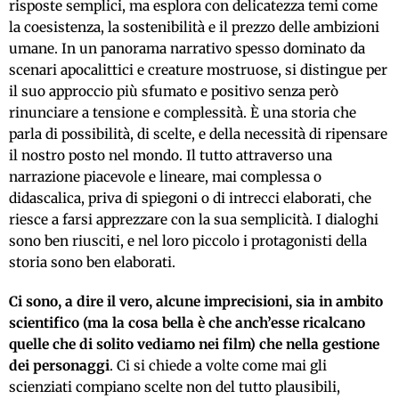
risposte semplici, ma esplora con delicatezza temi come
la coesistenza, la sostenibilità e il prezzo delle ambizioni
umane. In un panorama narrativo spesso dominato da
scenari apocalittici e creature mostruose, si distingue per
il suo approccio più sfumato e positivo senza però
rinunciare a tensione e complessità. È una storia che
parla di possibilità, di scelte, e della necessità di ripensare
il nostro posto nel mondo. Il tutto attraverso una
narrazione piacevole e lineare, mai complessa o
didascalica, priva di spiegoni o di intrecci elaborati, che
riesce a farsi apprezzare con la sua semplicità. I dialoghi
sono ben riusciti, e nel loro piccolo i protagonisti della
storia sono ben elaborati.
Ci sono, a dire il vero, alcune imprecisioni, sia in ambito
scientifico (ma la cosa bella è che anch’esse ricalcano
quelle che di solito vediamo nei film) che nella gestione
dei personaggi
. Ci si chiede a volte come mai gli
scienziati compiano scelte non del tutto plausibili,