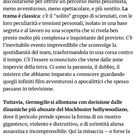
discostarsene per offrire un percorso meno pessimista,
meno avventuroso, meno spettacolare, e più sentito.
La
trama è classica
: c’è il “solito” gruppo di scienziati, con le
loro peculiarità e tensioni personali, isolato in una base
segreta e al lavoro su una scoperta che si rivela ben
presto molto più complessa e inquietante del previsto. C’è
l’inevitabile evento imprevedibile che sconvolge la
quotidianità del team, trasformandola in una corsa contro
il tempo. C’è l’essere sconosciuto che viene dalle zone
impervie della terra. Ci sono la paranoia, il dubbio, il
mistero che abbiamo imparato a conoscere guardando
quegli infiniti film avventurosi o apocalittici che spesso
passano in televisione.
Tuttavia,
Germoglio
si allontana con decisione dalle
dinamiche più abusate del blockbuster hollywoodiano
,
dove il pericolo prende spesso la forma di un mostro
gigantesco, violento e distruttivo, o di un’entità aliena
assassina e incomprensibile. Qui la minaccia – o forse la