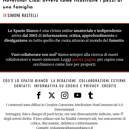
Hovershot Club: ovvero come ricostruire i pezzi di
una famiglia
DI
SIMONE RASTELLI
Lo Spazio Bianco
è una rivista online
amatoriale e indipendente
attiva
dal 2002
di
informazione
,
critica
,
approfondimento
e
divulgazione
su tutto quello che ruota attorno al mondo del
fumetto
.
Vuoi collaborare con noi?
Siamo sempre alla ricerca di nuovi
collaboratori e nuovi contenuti. Leggi
questa pagina
per capire cosa
cerchiamo e come fare per proporti.
COS’È LO SPAZIO BIANCO
LA REDAZIONE
COLLABORAZIONI ESTERNE
CONTATTI
INFORMATIVA SU COOKIE E PRIVACY
CREDITS
I contenuti sono diffusi in Creative Commons Attribution-NonCommercial 4.0
International.
Immagini, foto e disegni di parti terze, ove non diversamente indicato, sono ©
degli aventi diritto. Il loro utilizzo non ha finalità commerciali, ma unicamente di
critica, discussione, didattica o informazione.
Contatti: redazione@lospaziobianco.it