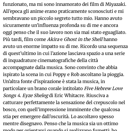
funzionato, ma mi sono innamorato dei film di Miyazaki.
All’epoca gli anime erano praticamente sconosciuti e mi
sembravano un piccolo segreto tutto mio. Hanno avuto
sicuramente un’influenza profonda su di me e ancora
oggi penso che il suo lavoro non sia mai stato eguagliato.
Più tardi, film come
Akira
e
Ghost in the Shell
hanno
avuto un enorme impatto su di me. Ricordo una sequenza
di quest’ultimo in cui l’azione lasciava spazio a una serie
di inquadrature cinematografiche della città
accompagnate dalla musica. Sono convinto che abbia
ispirato la scena in cui Poppy e Rob ascoltano la pioggia.
Un’altra fonte d’ispirazione è stata la musica, in
particolare un brano corale intitolato
Five Hebrew Love
Songs 4. Eyze Sheleg
di Eric Whitacre. Riusciva a
catturare perfettamente la sensazione del crepuscolo nel
bosco, con quell’impressione imminente che qualcosa
stia per emergere dall’oscurità. Lo ascoltavo spesso
mentre disegnavo. Penso che la musica sia un ottimo
modo per orientarsi quando si realizzano fumetti; ho