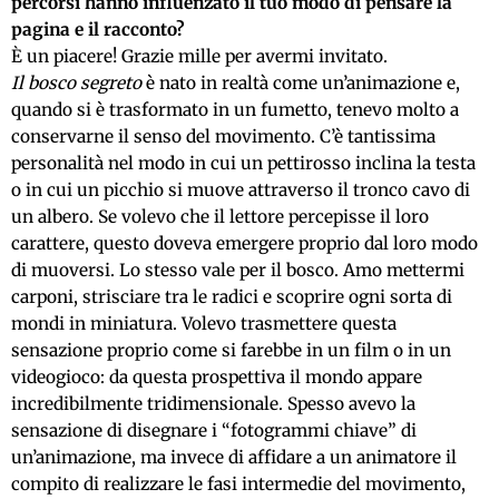
percorsi hanno influenzato il tuo modo di pensare la
pagina e il racconto?
È un piacere! Grazie mille per avermi invitato.
Il bosco segreto
è nato in realtà come un’animazione e,
quando si è trasformato in un fumetto, tenevo molto a
conservarne il senso del movimento. C’è tantissima
personalità nel modo in cui un pettirosso inclina la testa
o in cui un picchio si muove attraverso il tronco cavo di
un albero. Se volevo che il lettore percepisse il loro
carattere, questo doveva emergere proprio dal loro modo
di muoversi. Lo stesso vale per il bosco. Amo mettermi
carponi, strisciare tra le radici e scoprire ogni sorta di
mondi in miniatura. Volevo trasmettere questa
sensazione proprio come si farebbe in un film o in un
videogioco: da questa prospettiva il mondo appare
incredibilmente tridimensionale. Spesso avevo la
sensazione di disegnare i “fotogrammi chiave” di
un’animazione, ma invece di affidare a un animatore il
compito di realizzare le fasi intermedie del movimento,