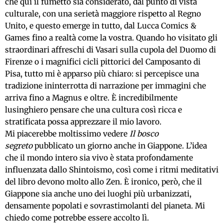
che qui il fumetto sia considerato, dal punto di vista
culturale, con una serietà maggiore rispetto al Regno
Unito, e questo emerge in tutto, dal Lucca Comics &
Games fino a realtà come la vostra. Quando ho visitato gli
straordinari affreschi di Vasari sulla cupola del Duomo di
Firenze o i magnifici cicli pittorici del Camposanto di
Pisa, tutto mi è apparso più chiaro: si percepisce una
tradizione ininterrotta di narrazione per immagini che
arriva fino a Magnus e oltre. È incredibilmente
lusinghiero pensare che una cultura così ricca e
stratificata possa apprezzare il mio lavoro.
Mi piacerebbe moltissimo vedere
Il bosco
segreto
pubblicato un giorno anche in Giappone. L’idea
che il mondo intero sia vivo è stata profondamente
influenzata dallo Shintoismo, così come i ritmi meditativi
del libro devono molto allo Zen. È ironico, però, che il
Giappone sia anche uno dei luoghi più urbanizzati,
densamente popolati e sovrastimolanti del pianeta. Mi
chiedo come potrebbe essere accolto lì.