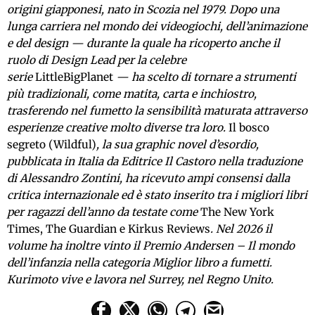
origini giapponesi, nato in Scozia nel 1979. Dopo una
lunga carriera nel mondo dei videogiochi, dell’animazione
e del design — durante la quale ha ricoperto anche il
ruolo di Design Lead per la celebre
serie
LittleBigPlanet
— ha scelto di tornare a strumenti
più tradizionali, come matita, carta e inchiostro,
trasferendo nel fumetto la sensibilità maturata attraverso
esperienze creative molto diverse tra loro.
Il bosco
segreto (Wildful)
, la sua graphic novel d’esordio,
pubblicata in Italia da Editrice Il Castoro nella traduzione
di Alessandro Zontini, ha ricevuto ampi consensi dalla
critica internazionale ed è stato inserito tra i migliori libri
per ragazzi dell’anno da testate come
The New York
Times, The Guardian e Kirkus Reviews
. Nel 2026 il
volume ha inoltre vinto il Premio Andersen – Il mondo
dell’infanzia nella categoria Miglior libro a fumetti.
Kurimoto vive e lavora nel Surrey, nel Regno Unito.