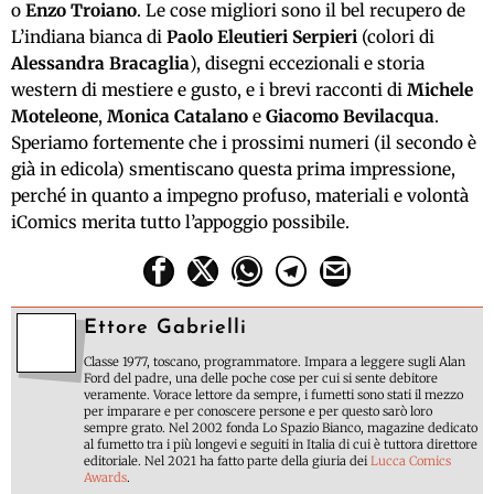
o
Enzo Troiano
. Le cose migliori sono il bel recupero de
L’indiana bianca di
Paolo Eleutieri Serpieri
(colori di
Alessandra Bracaglia
), disegni eccezionali e storia
western di mestiere e gusto, e i brevi racconti di
Michele
Moteleone
,
Monica Catalano
e
Giacomo Bevilacqua
.
Speriamo fortemente che i prossimi numeri (il secondo è
già in edicola) smentiscano questa prima impressione,
perché in quanto a impegno profuso, materiali e volontà
iComics merita tutto l’appoggio possibile.
Ettore Gabrielli
Classe 1977, toscano, programmatore. Impara a leggere sugli Alan
Ford del padre, una delle poche cose per cui si sente debitore
veramente. Vorace lettore da sempre, i fumetti sono stati il mezzo
per imparare e per conoscere persone e per questo sarò loro
sempre grato. Nel 2002 fonda Lo Spazio Bianco, magazine dedicato
al fumetto tra i più longevi e seguiti in Italia di cui è tuttora direttore
editoriale. Nel 2021 ha fatto parte della giuria dei
Lucca Comics
Awards
.