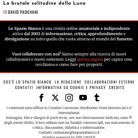
La brutale solitudine della Luna
DI
DAVID PADOVANI
Lo Spazio Bianco
è una rivista online
amatoriale e indipendente
attiva
dal 2002
di
informazione
,
critica
,
approfondimento
e
divulgazione
su tutto quello che ruota attorno al mondo del
fumetto
.
Vuoi collaborare con noi?
Siamo sempre alla ricerca di nuovi
collaboratori e nuovi contenuti. Leggi
questa pagina
per capire cosa
cerchiamo e come fare per proporti.
COS’È LO SPAZIO BIANCO
LA REDAZIONE
COLLABORAZIONI ESTERNE
CONTATTI
INFORMATIVA SU COOKIE E PRIVACY
CREDITS
I contenuti sono diffusi in Creative Commons Attribution-NonCommercial 4.0
International.
Immagini, foto e disegni di parti terze, ove non diversamente indicato, sono ©
degli aventi diritto. Il loro utilizzo non ha finalità commerciali, ma unicamente di
critica, discussione, didattica o informazione.
Contatti: redazione@lospaziobianco.it
Hosting powered by VPS GREEN