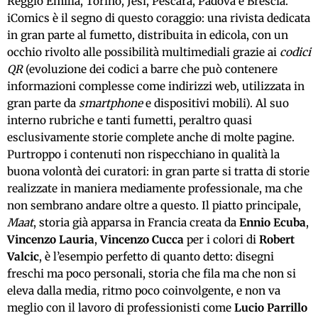
Reggio Emilia, Torino, Jesi, Pescara, Padova e Brescia.
iComics è il segno di questo coraggio: una rivista dedicata
in gran parte al fumetto, distribuita in edicola, con un
occhio rivolto alle possibilità multimediali grazie ai
codici
QR
(evoluzione dei codici a barre che può contenere
informazioni complesse come indirizzi web, utilizzata in
gran parte da
smartphone
e dispositivi mobili). Al suo
interno rubriche e tanti fumetti, peraltro quasi
esclusivamente storie complete anche di molte pagine.
Purtroppo i contenuti non rispecchiano in qualità la
buona volontà dei curatori: in gran parte si tratta di storie
realizzate in maniera mediamente professionale, ma che
non sembrano andare oltre a questo. Il piatto principale,
Maat
, storia già apparsa in Francia creata da
Ennio Ecuba
,
Vincenzo Lauria
,
Vincenzo Cucca
per i colori di
Robert
Valcic
, è l’esempio perfetto di quanto detto: disegni
freschi ma poco personali, storia che fila ma che non si
eleva dalla media, ritmo poco coinvolgente, e non va
meglio con il lavoro di professionisti come
Lucio Parrillo