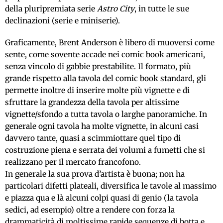
della pluripremiata serie
Astro City
, in tutte le sue
declinazioni (serie e miniserie).
Graficamente, Brent Anderson è libero di muoversi come
sente, come sovente accade nei comic book americani,
senza vincolo di gabbie prestabilite. Il formato, più
grande rispetto alla tavola del comic book standard, gli
permette inoltre di inserire molte più vignette e di
sfruttare la grandezza della tavola per altissime
vignette/sfondo a tutta tavola o larghe panoramiche. In
generale ogni tavola ha molte vignette, in alcuni casi
davvero tante, quasi a scimmiottare quel tipo di
costruzione piena e serrata dei volumi a fumetti che si
realizzano per il mercato francofono.
In generale la sua prova d’artista è buona; non ha
particolari difetti plateali, diversifica le tavole al massimo
e piazza qua e là alcuni colpi quasi di genio (la tavola
sedici, ad esempio) oltre a rendere con forza la
drammaticità di moltissime rapide sequenze di botta e