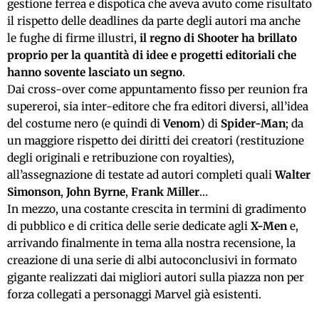
gestione ferrea e dispotica che aveva avuto come risultato
il rispetto delle deadlines da parte degli autori ma anche
le fughe di firme illustri,
il regno di Shooter ha brillato
proprio per la quantità di idee e progetti editoriali che
hanno sovente lasciato un segno
.
Dai cross-over come appuntamento fisso per reunion fra
supereroi, sia inter-editore che fra editori diversi, all’idea
del costume nero (e quindi di
Venom
) di
Spider-Man
; da
un maggiore rispetto dei diritti dei creatori (restituzione
degli originali e retribuzione con royalties),
all’assegnazione di testate ad autori completi quali
Walter
Simonson
,
John Byrne
,
Frank Miller
…
In mezzo, una costante crescita in termini di gradimento
di pubblico e di critica delle serie dedicate agli
X-Men
e,
arrivando finalmente in tema alla nostra recensione, la
creazione di una serie di albi autoconclusivi in formato
gigante realizzati dai migliori autori sulla piazza non per
forza collegati a personaggi Marvel già esistenti.