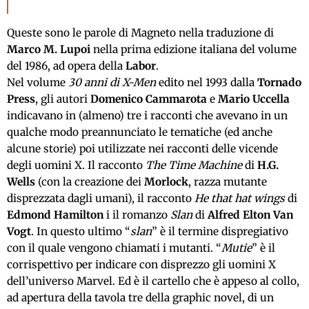
Queste sono le parole di Magneto nella traduzione di
Marco M. Lupoi
nella prima edizione italiana del volume
del 1986, ad opera della
Labor
.
Nel volume
30 anni di X-Men
edito nel 1993 dalla
Tornado
Press
, gli autori
Domenico Cammarota
e
Mario Uccella
indicavano in (almeno) tre i racconti che avevano in un
qualche modo preannunciato le tematiche (ed anche
alcune storie) poi utilizzate nei racconti delle vicende
degli uomini X. Il racconto
The Time Machine
di
H.G.
Wells
(con la creazione dei
Morlock
, razza mutante
disprezzata dagli umani), il racconto
He that hat wings
di
Edmond Hamilton
i il romanzo
Slan
di
Alfred Elton Van
Vogt
. In questo ultimo “
slan
” è il termine dispregiativo
con il quale vengono chiamati i mutanti. “
Mutie
” è il
corrispettivo per indicare con disprezzo gli uomini X
dell’universo Marvel. Ed è il cartello che è appeso al collo,
ad apertura della tavola tre della graphic novel, di un