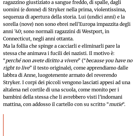
ragazzino giustiziato a sangue freddo, di spalle, dagli
uomini (e donne) di Stryker nella prima, violentissima,
sequenza di apertura della storia. Lui (undici anni) e la
sorella (nove) non sono ebrei nell’Europa impazzita degli
anni ’40; sono normali ragazzini di Westport, in
Connecticut, negli anni ottanta.
Ma la follia che spinge a cacciarli e eliminarli pare la
stessa che animava i fucili dei nazisti. Il motivo è:
“
perché non avete diritto a vivere
” (“
because you have no
right to live
” il testo originale), come apprendiamo dalle
labbra di Anne, luogotenente armato del reverendo
Stryker. I corpi dei piccoli vengono lasciati appesi ad una
altalena nel cortile di una scuola, come monito per i
bambini della stessa che li avrebbero visti l’indomani
mattina, con addosso il cartello con su scritto “
mutie
“.