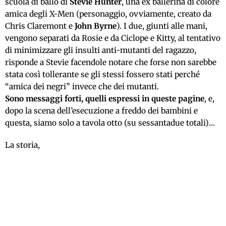
scuola di ballo di
Stevie Hunter
, una ex ballerina di colore
amica degli X-Men (personaggio, ovviamente, creato da
Chris Claremont e
John Byrne
). I due, giunti alle mani,
vengono separati da Rosie e da Ciclope e Kitty, al tentativo
di minimizzare gli insulti anti-mutanti del ragazzo,
risponde a Stevie facendole notare che forse non sarebbe
stata così tollerante se gli stessi fossero stati perché
“amica dei negri” invece che dei mutanti.
Sono messaggi forti, quelli espressi in queste pagine
, e,
dopo la scena dell’esecuzione a freddo dei bambini e
questa, siamo solo a tavola otto (su sessantadue totali)…
La storia,