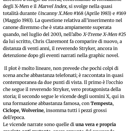
degli X-Men e il
Marvel Index
, si svolge nella quasi
totalità durante
Uncanny X.Men
#168 (Aprile 1983) e #169
(Maggio 1983). La questione relativa all’inserimento nel
canone diremmo che è stata ampiamente superata
quando, nel luglio del 2003, nell’albo
X-Treme X-Men
#25
da lui scritto, Chris Claremont fa comparire di nuovo, a
distanza di venti anni, il reverendo Stryker, ancora in
detenzione dopo gli eventi narrati nella graphic novel.
Il plot è molto lineare, non prevede che pochi colpi di
scena anche abbastanza telefonati; è raccontata in quasi
contemporanea da due punti di vista. Il primo è l’occhio
che segue il reverendo Stryker, vero protagonista della
storia; il secondo segue le vicende degli uomini X, qui in
una formazione abbastanza famosa, con
Tempesta
,
Ciclope
,
Wolverine
, insomma tutti i pezzi grossi
dell’epoca.
Le vicende narrate sono quelle di
una vera e propria