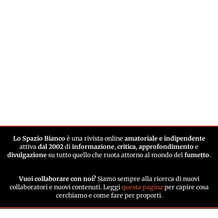
Lo Spazio Bianco
è una rivista online
amatoriale e indipendente
attiva
dal 2002
di
informazione
,
critica
,
approfondimento
e
divulgazione
su tutto quello che ruota attorno al mondo del
fumetto
.
Vuoi collaborare con noi?
Siamo sempre alla ricerca di nuovi
collaboratori e nuovi contenuti. Leggi
questa pagina
per capire cosa
cerchiamo e come fare per proporti.