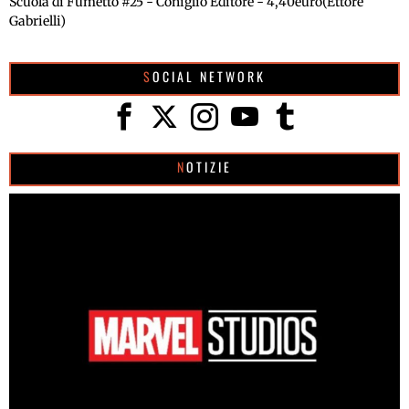
Scuola di Fumetto #25 - Coniglio Editore - 4,40euro(Ettore
Gabrielli)
SOCIAL NETWORK
NOTIZIE