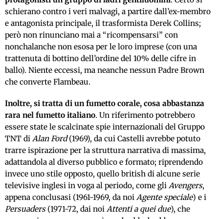
schierano contro i veri malvagi, a partire dall’ex-membro
e antagonista principale, il trasformista Derek Collins;
però non rinunciano mai a “ricompensarsi” con
nonchalanche non esosa per le loro imprese (con una
trattenuta di bottino dell’ordine del 10% delle cifre in
ballo). Niente eccessi, ma neanche nessun Padre Brown
che converte Flambeau.
Inoltre, si tratta di un fumetto corale, cosa abbastanza
rara nel fumetto italiano
. Un riferimento potrebbero
essere state le scalcinate spie internazionali del Gruppo
TNT di
Alan Ford
(1969), da cui Castelli avrebbe potuto
trarre ispirazione per la struttura narrativa di massima,
adattandola al diverso pubblico e formato; riprendendo
invece uno stile opposto, quello british di alcune serie
televisive inglesi in voga al periodo, come gli
Avengers
,
appena conclusasi (1961-1969, da noi
Agente speciale
) e i
Persuaders
(1971-72, dai noi
Attenti a quei due
), che