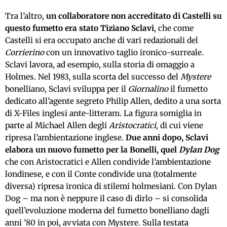
Tra l’altro,
un collaboratore non accreditato di Castelli su
questo fumetto era stato Tiziano Sclavi
, che come
Castelli si era occupato anche di vari redazionali del
Corrierino
con un innovativo taglio ironico-surreale.
Sclavi lavora, ad esempio, sulla storia di omaggio a
Holmes. Nel 1983, sulla scorta del successo del
Mystere
bonelliano, Sclavi sviluppa per il
Giornalino
il fumetto
dedicato all’agente segreto Philip Allen, dedito a una sorta
di X-Files inglesi ante-litteram. La figura somiglia in
parte al Michael Allen degli
Aristocratici
, di cui viene
ripresa l’ambientazione inglese.
Due anni dopo, Sclavi
elabora un nuovo fumetto per la Bonelli, quel
Dylan Dog
che con Aristocratici e Allen condivide l’ambientazione
londinese, e con il Conte condivide una (totalmente
diversa) ripresa ironica di stilemi holmesiani. Con Dylan
Dog – ma non è neppure il caso di dirlo – si consolida
quell’evoluzione moderna del fumetto bonelliano dagli
anni ’80 in poi, avviata con Mystere. Sulla testata