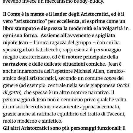
avevano invece un meccanismo buddy-buddy.
Il Conte è la mente e il leader degli Aristocratici, ed è il
vero “aristocratico” per eccellenza, si esprime come un
libro stampato e disprezza la modernità e la volgarità in
ogni sua forma.
Assieme all’avvenente e spigliata
nipote Jean
– l’unica ragazza del gruppo – con cui ha
spesso garbati battibecchi, rappresenta il personaggio
meglio caratterizzato, ed
è
il motore principale della
narrazione e delle delicate situazioni comiche
. Jean è
anche innamorata dell’ispettore Michael Allen, nemico-
amico degli aristocratici, secondo un comune
topos
del
genere (ad esempio, centrale nella serie giapponese
Occhi
di gatto
), che spesso è un altro motore narrativo. Il
personaggio di Jean non è nemmeno privo qualche volta
di un sottile erotismo, ovviamente appena accennato,
grazie anche al raffinato equilibrio del tratto di Tacconi,
molto moderno e sintetico.
Gli altri Aristocratici sono più personaggi funzionali:
il