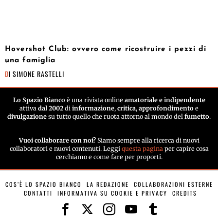
Hovershot Club: ovvero come ricostruire i pezzi di
una famiglia
DI
SIMONE RASTELLI
Lo Spazio Bianco
è una rivista online
amatoriale e indipendente
attiva
dal 2002
di
informazione
,
critica
,
approfondimento
e
divulgazione
su tutto quello che ruota attorno al mondo del
fumetto
.
Vuoi collaborare con noi?
Siamo sempre alla ricerca di nuovi
collaboratori e nuovi contenuti. Leggi
questa pagina
per capire cosa
cerchiamo e come fare per proporti.
COS’È LO SPAZIO BIANCO
LA REDAZIONE
COLLABORAZIONI ESTERNE
CONTATTI
INFORMATIVA SU COOKIE E PRIVACY
CREDITS