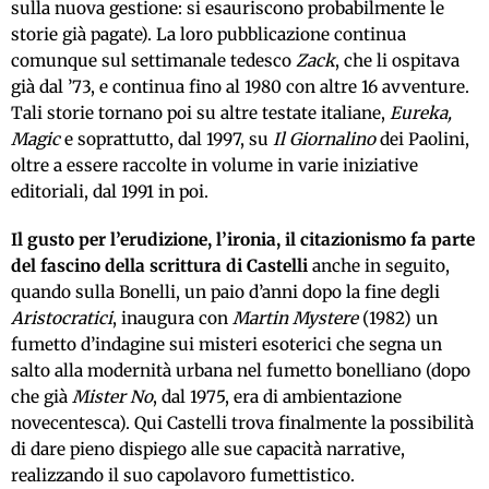
sulla nuova gestione: si esauriscono probabilmente le
storie già pagate). La loro pubblicazione continua
comunque sul settimanale tedesco
Zack
, che li ospitava
già dal ’73, e continua fino al 1980 con altre 16 avventure.
Tali storie tornano poi su altre testate italiane,
Eureka,
Magic
e soprattutto, dal 1997, su
Il Giornalino
dei Paolini,
oltre a essere raccolte in volume in varie iniziative
editoriali, dal 1991 in poi.
Il gusto per l’erudizione, l’ironia, il citazionismo fa parte
del fascino della scrittura di Castelli
anche in seguito,
quando sulla Bonelli, un paio d’anni dopo la fine degli
Aristocratici
, inaugura con
Martin Mystere
(1982) un
fumetto d’indagine sui misteri esoterici che segna un
salto alla modernità urbana nel fumetto bonelliano (dopo
che già
Mister No
, dal 1975, era di ambientazione
novecentesca). Qui Castelli trova finalmente la possibilità
di dare pieno dispiego alle sue capacità narrative,
realizzando il suo capolavoro fumettistico.