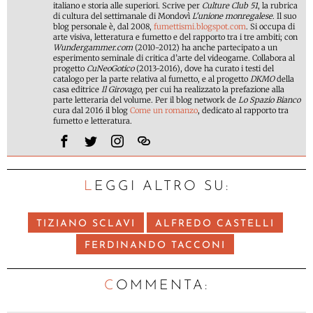
italiano e storia alle superiori. Scrive per
Culture Club 51
, la rubrica
di cultura del settimanale di Mondovì
L'unione monregalese
. Il suo
blog personale è, dal 2008,
fumettismi.blogspot.com
. Si occupa di
arte visiva, letteratura e fumetto e del rapporto tra i tre ambiti; con
Wundergammer.com
(2010-2012) ha anche partecipato a un
esperimento seminale di critica d’arte del videogame. Collabora al
progetto
CuNeoGotico
(2013-2016), dove ha curato i testi del
catalogo per la parte relativa al fumetto, e al progetto
DKMO
della
casa editrice
Il Girovago
, per cui ha realizzato la prefazione alla
parte letteraria del volume. Per il blog network de
Lo Spazio Bianco
cura dal 2016 il blog
Come un romanzo
, dedicato al rapporto tra
fumetto e letteratura.
LEGGI ALTRO SU:
TIZIANO SCLAVI
ALFREDO CASTELLI
FERDINANDO TACCONI
C
OMMENTA: