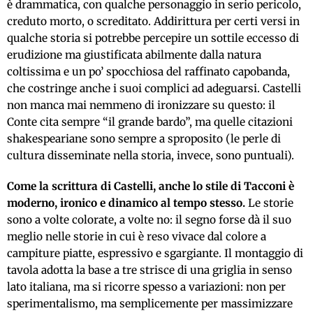
è drammatica, con qualche personaggio in serio pericolo,
creduto morto, o screditato. Addirittura per certi versi in
qualche storia si potrebbe percepire un sottile eccesso di
erudizione ma giustificata abilmente dalla natura
coltissima e un po’ spocchiosa del raffinato capobanda,
che costringe anche i suoi complici ad adeguarsi. Castelli
non manca mai nemmeno di ironizzare su questo: il
Conte cita sempre “il grande bardo”, ma quelle citazioni
shakespeariane sono sempre a sproposito (le perle di
cultura disseminate nella storia, invece, sono puntuali).
Come la scrittura di Castelli, anche lo stile di Tacconi è
moderno, ironico e dinamico al tempo stesso.
Le storie
sono a volte colorate, a volte no: il segno forse dà il suo
meglio nelle storie in cui è reso vivace dal colore a
campiture piatte, espressivo e sgargiante. Il montaggio di
tavola adotta la base a tre strisce di una griglia in senso
lato italiana, ma si ricorre spesso a variazioni: non per
sperimentalismo, ma semplicemente per massimizzare