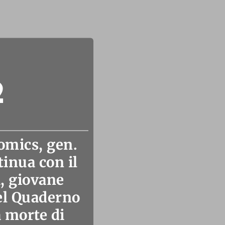
2
omics, gen.
inua con il
, giovane
el Quaderno
a morte di