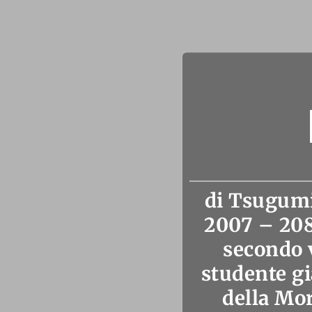
di Tsugumi
2007 – 208
secondo 
studente g
della Mor