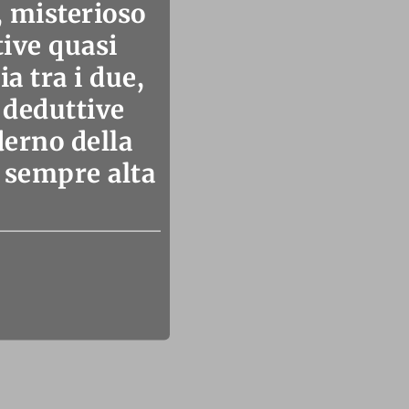
 misterioso
tive quasi
a tra i due,
à deduttive
derno della
 sempre alta