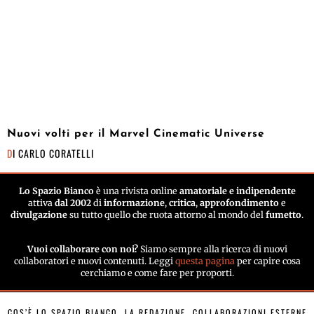
Nuovi volti per il Marvel Cinematic Universe
DI
CARLO CORATELLI
Lo Spazio Bianco
è una rivista online
amatoriale e indipendente
attiva
dal 2002
di
informazione
,
critica
,
approfondimento
e
divulgazione
su tutto quello che ruota attorno al mondo del
fumetto
.
Vuoi collaborare con noi?
Siamo sempre alla ricerca di nuovi
collaboratori e nuovi contenuti. Leggi
questa pagina
per capire cosa
cerchiamo e come fare per proporti.
COS’È LO SPAZIO BIANCO
LA REDAZIONE
COLLABORAZIONI ESTERNE