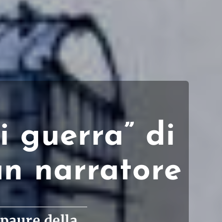
i guerra” di
un narratore
 paure della