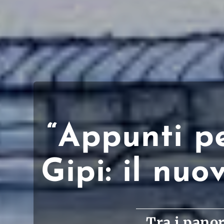
“Appunti pe
Gipi: il nu
Tra i panor