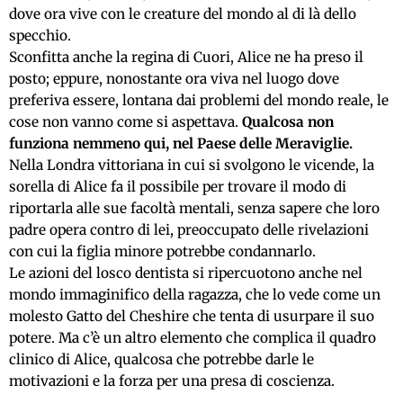
dove ora vive con le creature del mondo al di là dello
specchio.
Sconfitta anche la regina di Cuori
,
Alice ne ha
preso il
posto
; e
ppure, nonostante ora viva nel
luogo
dove
preferi
v
a essere, lontana dai problemi del mondo reale, le
cose non vanno come si aspettava.
Qualcosa non
funzion
a
nemmeno qui, nel Paese delle Meraviglie.
Nella Londra vittoriana in cui si svolgono le vicende, la
sorella di Alice fa il possibile per trovare il modo di
riportarla alle sue facoltà mentali, senza sapere che loro
padre opera contro di lei, preoccupato delle rivelazioni
con cui la figlia minore potrebbe condannarlo.
Le azioni del losco dentista si ripercuotono anche nel
mondo immaginifico della ragazza, che lo vede come un
molesto Gatto del Cheshire che tenta di usurpare il suo
potere. Ma c’è un altro elemento che complica il quadro
clinico di Alice, qualcosa che potrebbe darle le
motivazioni e la forza per una presa di coscienza.