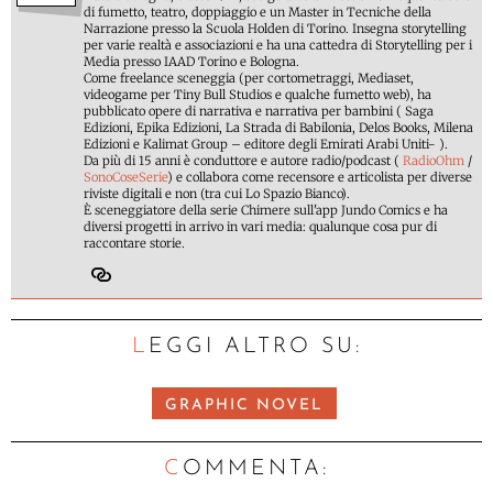
di fumetto, teatro, doppiaggio e un Master in Tecniche della
Narrazione presso la Scuola Holden di Torino. Insegna storytelling
per varie realtà e associazioni e ha una cattedra di Storytelling per i
Media presso IAAD Torino e Bologna.
Come freelance sceneggia (per cortometraggi, Mediaset,
videogame per Tiny Bull Studios e qualche fumetto web), ha
pubblicato opere di narrativa e narrativa per bambini ( Saga
Edizioni, Epika Edizioni, La Strada di Babilonia, Delos Books, Milena
Edizioni e Kalimat Group – editore degli Emirati Arabi Uniti- ).
Da più di 15 anni è conduttore e autore radio/podcast (
RadioOhm
/
SonoCoseSerie
) e collabora come recensore e articolista per diverse
riviste digitali e non (tra cui Lo Spazio Bianco).
È sceneggiatore della serie Chimere sull'app Jundo Comics e ha
diversi progetti in arrivo in vari media: qualunque cosa pur di
raccontare storie.
LEGGI ALTRO SU:
GRAPHIC NOVEL
C
OMMENTA: