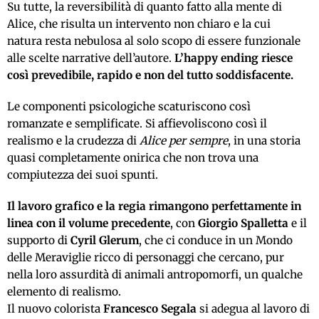
Su tutte
,
la reversibilità di quanto fatto alla mente
di
Alice, che risulta un intervento non chiaro e la cui
natura
resta
nebulosa al solo scopo di essere funzionale
alle scelte narrative dell’autore
.
L’happy ending riesce
così prevedibile, rapido e non del tutto soddisfacente.
Le componenti psicologiche scaturiscono
così
romanzate
e
semplificate. Si
affievoliscono
così il
realismo e la crudezza
di
Alice per sempre
, in una storia
quasi completamente onirica che non trova una
compiutezza dei suoi spunti.
Il lavoro grafico e la regia
rimangono
perfettamente in
linea con il volume precedente
, con
Giorgio Spalletta
e il
supporto
di
Cyril Glerum
,
che ci
conduce
in un
M
ondo
delle
M
eraviglie ricco di personaggi
che cercano, pur
nella loro assurdità di animali antropomorfi, un qualche
elemento di realismo
.
Il nuovo colorista
Francesco Segala
si adegua al lavoro
di