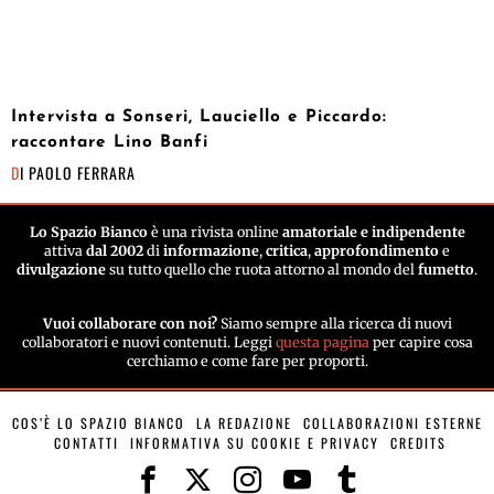
Intervista a Sonseri, Lauciello e Piccardo:
raccontare Lino Banfi
DI
PAOLO FERRARA
Lo Spazio Bianco
è una rivista online
amatoriale e indipendente
attiva
dal 2002
di
informazione
,
critica
,
approfondimento
e
divulgazione
su tutto quello che ruota attorno al mondo del
fumetto
.
Vuoi collaborare con noi?
Siamo sempre alla ricerca di nuovi
collaboratori e nuovi contenuti. Leggi
questa pagina
per capire cosa
cerchiamo e come fare per proporti.
COS’È LO SPAZIO BIANCO
LA REDAZIONE
COLLABORAZIONI ESTERNE
CONTATTI
INFORMATIVA SU COOKIE E PRIVACY
CREDITS