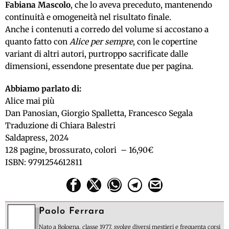
Fabiana Mascolo
, che lo aveva preceduto
, mantenendo
continuità
e omogeneità nel risultato finale
.
Anche i contenuti a corredo
del volume
si accostano a
quanto fatto con
Alice
p
er
s
empre
, con le copertine
variant di altri autori, purtroppo sacrificate dalle
dimensioni,
essendone
presentate due per pagina.
Abbiamo parlato di:
Alice
m
ai
p
iù
Dan Panosian, Giorgio Spalletta
, Francesco Segala
Traduzione di Chiara Balestri
Saldapress
,
2024
128 pagine, brossurato, colori – 16,90€
ISBN: 9791254612811
Paolo Ferrara
Nato a Bologna, classe 1977, svolge diversi mestieri e frequenta corsi