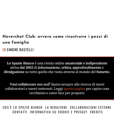
Hovershot Club: ovvero come ricostruire i pezzi di
una famiglia
DI
SIMONE RASTELLI
Lo Spazio Bianco
è una rivista online
amatoriale e indipendente
attiva
dal 2002
di
informazione
,
critica
,
approfondimento
e
divulgazione
su tutto quello che ruota attorno al mondo del
fumetto
.
Vuoi collaborare con noi?
Siamo sempre alla ricerca di nuovi
collaboratori e nuovi contenuti. Leggi
questa pagina
per capire cosa
cerchiamo e come fare per proporti.
COS’È LO SPAZIO BIANCO
LA REDAZIONE
COLLABORAZIONI ESTERNE
CONTATTI
INFORMATIVA SU COOKIE E PRIVACY
CREDITS