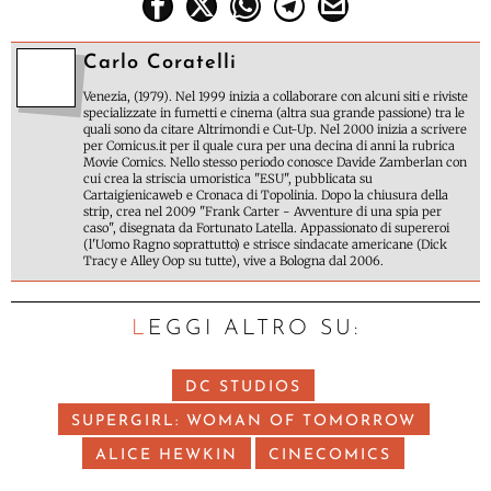
Carlo Coratelli
Venezia, (1979). Nel 1999 inizia a collaborare con alcuni siti e riviste
specializzate in fumetti e cinema (altra sua grande passione) tra le
quali sono da citare Altrimondi e Cut-Up. Nel 2000 inizia a scrivere
per Comicus.it per il quale cura per una decina di anni la rubrica
Movie Comics. Nello stesso periodo conosce Davide Zamberlan con
cui crea la striscia umoristica "ESU", pubblicata su
Cartaigienicaweb e Cronaca di Topolinia. Dopo la chiusura della
strip, crea nel 2009 "Frank Carter - Avventure di una spia per
caso", disegnata da Fortunato Latella. Appassionato di supereroi
(l'Uomo Ragno soprattutto) e strisce sindacate americane (Dick
Tracy e Alley Oop su tutte), vive a Bologna dal 2006.
LEGGI ALTRO SU:
DC STUDIOS
SUPERGIRL: WOMAN OF TOMORROW
ALICE HEWKIN
CINECOMICS