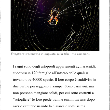
Eriophora trasmarina
in agguato sulla tela – via
commons
I ragni sono degli artoprodi appartenenti agli aracnidi,
suddivisi in 120 famiglie all’interno delle quali si
trovano otre 40000 specie. Il loro corpo è suddiviso in
due parti e posseggono 8 zampe. Sono carnivori, ma
non possono mangiare solidi, per cui sono costretti a
“sciogliere” le loro prede tramite enzimi
ad hoc
dopo
averle catturate usando la classica e sottilissima