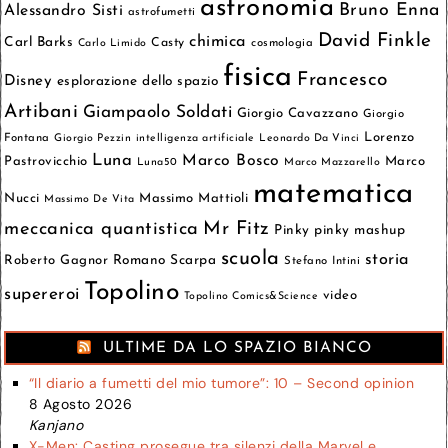
astronomia
Bruno Enna
Alessandro Sisti
astrofumetti
David Finkle
chimica
Carl Barks
Casty
cosmologia
Carlo Limido
fisica
Francesco
Disney
esplorazione dello spazio
Artibani
Giampaolo Soldati
Giorgio Cavazzano
Giorgio
Lorenzo
Fontana
Giorgio Pezzin
intelligenza artificiale
Leonardo Da Vinci
Luna
Marco Bosco
Pastrovicchio
Marco
Luna50
Marco Mazzarello
matematica
Nucci
Massimo Mattioli
Massimo De Vita
meccanica quantistica
Mr Fitz
Pinky
pinky mashup
scuola
storia
Roberto Gagnor
Romano Scarpa
Stefano Intini
Topolino
supereroi
video
Topolino Comics&Science
ULTIME DA LO SPAZIO BIANCO
“Il diario a fumetti del mio tumore”: 10 – Second opinion
8 Agosto 2026
Kanjano
X-Men: Casting prosegue tra silenzi della Marvel e