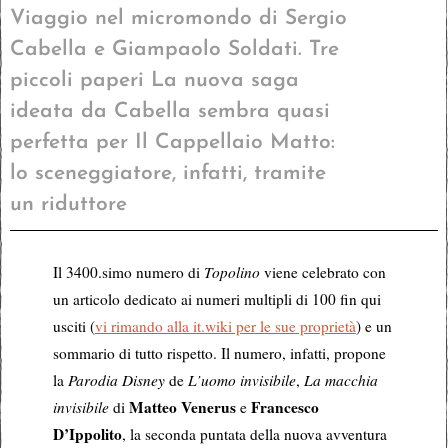
Viaggio nel micromondo di Sergio
Cabella e Giampaolo Soldati. Tre
piccoli paperi La nuova saga
ideata da Cabella sembra quasi
perfetta per Il Cappellaio Matto:
lo sceneggiatore, infatti, tramite
un riduttore
Il 3400.simo numero di
Topolino
viene celebrato con
un articolo dedicato ai numeri multipli di 100 fin qui
usciti (
vi rimando alla it.wiki per le sue proprietà
) e un
sommario di tutto rispetto. Il numero, infatti, propone
la
Parodia Disney
de
L’uomo invisibile
,
La macchia
Matteo Venerus
Francesco
invisibile
di
e
D’Ippolito
, la seconda puntata della nuova avventura