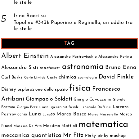
le stelle
Irina Rocci
su
Topolino #3431: Paperino e Reginella, un addio tra
le stelle
TAG
Albert Einstein
Alessandro Pastrovicchio
Alessandro Perina
astronomia
Bruno Enna
Alessandro Sisti
astrofumetti
David Finkle
chimica
Carl Barks
Casty
cosmologia
Carlo Limido
fisica
Francesco
Disney
esplorazione dello spazio
Artibani
Giampaolo Soldati
Giorgio Cavazzano
Giorgio
Lorenzo
Fontana
Giorgio Pezzin
intelligenza artificiale
Leonardo Da Vinci
Luna
Marco Bosco
Pastrovicchio
Marco
Luna50
Marco Mazzarello
matematica
Nucci
Massimo Mattioli
Massimo De Vita
meccanica quantistica
Mr Fitz
Pinky
pinky mashup