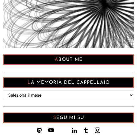
ABOUT ME
LA MEMORIA DEL CAPPELLAIO
La
memoria
del
Cappellaio
SEGUIMI SU