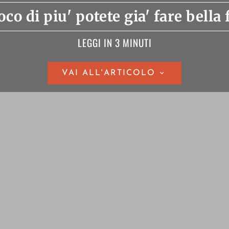
co di piu' potete gia' fare bella 
LEGGI IN 3 MINUTI
VAI ALL'ARTICOLO