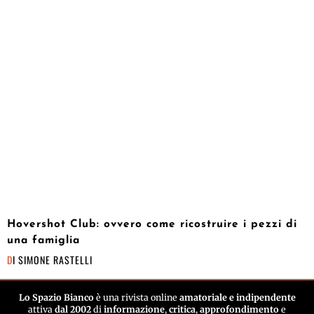
Hovershot Club: ovvero come ricostruire i pezzi di
una famiglia
DI
SIMONE RASTELLI
Lo Spazio Bianco
è una rivista online
amatoriale e indipendente
attiva
dal 2002
di
informazione
,
critica
,
approfondimento
e