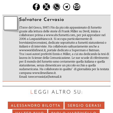
Salvatore Cervasio
(Torre del Greco, 1987) Fin da piccolo appassionato di fumetto
grazie alla lettura delle storie di Frank Miller su Devil, inizia a
collaborare prima a www.ubcfumetti.com, per poi approdare nel
2006 a Lospaziobianco.it. Si occupa particolarmente di
brevisioni/recensioni, dedicate soprattutto a fumetti statunitensi o
italiani e di interviste. Ha collaborato saltuariamente anche a
www.worldsfinest.it, portale dedicato a Superman e Batman.
Tra i suoi autori preferiti Ennis e Miller, a cui sta dedicando la tesi di
laurea in Scienze della Comunicazione. Le sue scuole di riferimento
per il mondo del fumetto sono certamente quella italiana e quella
statunitense, senza dimenticare un piccolo occhio a quella
sudamericana. Ha collaborato in qualita' di giornalista per la testata
campana www.ilmediano.it.
Email: torecervasio[at]hotmail.it
LEGGI ALTRO SU:
ALESSANDRO BILOTTA
SERGIO GERASI