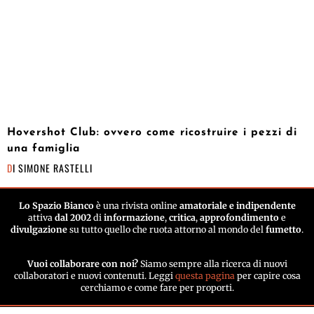
Hovershot Club: ovvero come ricostruire i pezzi di
una famiglia
DI
SIMONE RASTELLI
Lo Spazio Bianco
è una rivista online
amatoriale e indipendente
attiva
dal 2002
di
informazione
,
critica
,
approfondimento
e
divulgazione
su tutto quello che ruota attorno al mondo del
fumetto
.
Vuoi collaborare con noi?
Siamo sempre alla ricerca di nuovi
collaboratori e nuovi contenuti. Leggi
questa pagina
per capire cosa
cerchiamo e come fare per proporti.