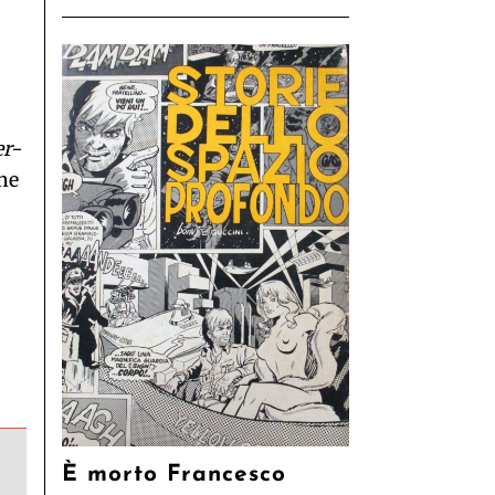
er-
he
È morto Francesco