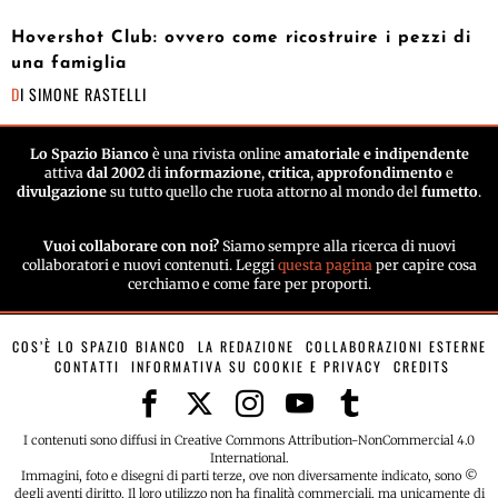
Hovershot Club: ovvero come ricostruire i pezzi di
una famiglia
DI
SIMONE RASTELLI
Lo Spazio Bianco
è una rivista online
amatoriale e indipendente
attiva
dal 2002
di
informazione
,
critica
,
approfondimento
e
divulgazione
su tutto quello che ruota attorno al mondo del
fumetto
.
Vuoi collaborare con noi?
Siamo sempre alla ricerca di nuovi
collaboratori e nuovi contenuti. Leggi
questa pagina
per capire cosa
cerchiamo e come fare per proporti.
COS’È LO SPAZIO BIANCO
LA REDAZIONE
COLLABORAZIONI ESTERNE
CONTATTI
INFORMATIVA SU COOKIE E PRIVACY
CREDITS
I contenuti sono diffusi in Creative Commons Attribution-NonCommercial 4.0
International.
Immagini, foto e disegni di parti terze, ove non diversamente indicato, sono ©
degli aventi diritto. Il loro utilizzo non ha finalità commerciali, ma unicamente di