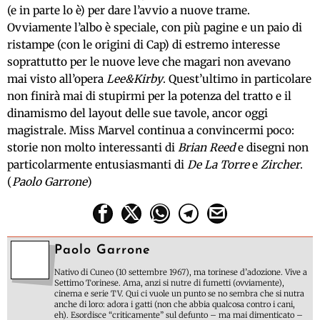
(e in parte lo è) per dare l’avvio a nuove trame.
Ovviamente l’albo è speciale, con più pagine e un paio di
ristampe (con le origini di Cap) di estremo interesse
soprattutto per le nuove leve che magari non avevano
mai visto all’opera
Lee&Kirby
. Quest’ultimo in particolare
non finirà mai di stupirmi per la potenza del tratto e il
dinamismo del layout delle sue tavole, ancor oggi
magistrale. Miss Marvel continua a convincermi poco:
storie non molto interessanti di
Brian Reed
e disegni non
particolarmente entusiasmanti di
De La Torre
e
Zircher
.
(
Paolo Garrone
)
Paolo Garrone
Nativo di Cuneo (10 settembre 1967), ma torinese d’adozione. Vive a
Settimo Torinese. Ama, anzi si nutre di fumetti (ovviamente),
cinema e serie TV. Qui ci vuole un punto se no sembra che si nutra
anche di loro: adora i gatti (non che abbia qualcosa contro i cani,
eh). Esordisce “criticamente” sul defunto – ma mai dimenticato –