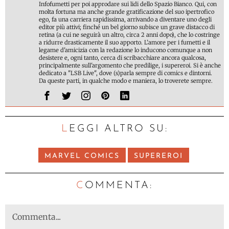
Infofumetti per poi approdare sui lidi dello Spazio Bianco. Qui, con
molta fortuna ma anche grande gratificazione del suo ipertrofico
ego, fa una carriera rapidissima, arrivando a diventare uno degli
editor più attivi; finché un bel giorno subisce un grave distacco di
retina (a cui ne seguirà un altro, circa 2 anni dopo), che lo costringe
a ridurre drasticamente il suo apporto. L’amore per i fumetti e il
legame d'amicizia con la redazione lo inducono comunque a non
desistere e, ogni tanto, cerca di scribacchiare ancora qualcosa,
principalmente sull'argomento che predilige, i supereroi. Si è anche
dedicato a "LSB Live", dove (s)parla sempre di comics e dintorni.
Da queste parti, in qualche modo e maniera, lo troverete sempre.
LEGGI ALTRO SU:
MARVEL COMICS
SUPEREROI
C
OMMENTA: