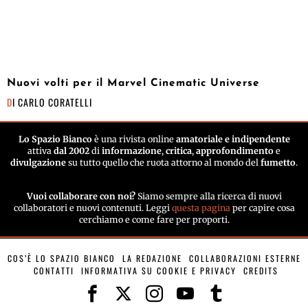
Nuovi volti per il Marvel Cinematic Universe
DI
CARLO CORATELLI
Lo Spazio Bianco
è una rivista online
amatoriale e indipendente
attiva
dal 2002
di
informazione
,
critica
,
approfondimento
e
divulgazione
su tutto quello che ruota attorno al mondo del
fumetto
.
Vuoi collaborare con noi?
Siamo sempre alla ricerca di nuovi
collaboratori e nuovi contenuti. Leggi
questa pagina
per capire cosa
cerchiamo e come fare per proporti.
COS’È LO SPAZIO BIANCO
LA REDAZIONE
COLLABORAZIONI ESTERNE
CONTATTI
INFORMATIVA SU COOKIE E PRIVACY
CREDITS