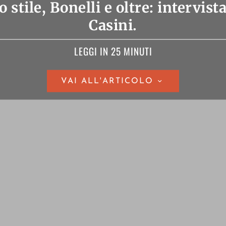
lo stile, Bonelli e oltre: intervis
Casini.
LEGGI IN 25 MINUTI
VAI ALL'ARTICOLO