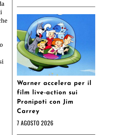
da
i
che
lo
si
Warner accelera per il
film live-action sui
Pronipoti con Jim
Carrey
7 AGOSTO 2026