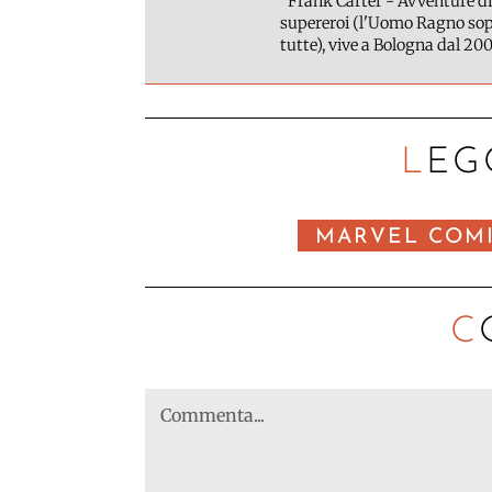
"Frank Carter - Avventure di
supereroi (l'Uomo Ragno sopr
tutte), vive a Bologna dal 200
LEG
MARVEL COM
C