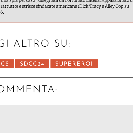
 una spia per caso", disegnata da Fortunato Latella. Appassionato d
attutto) e strisce sindacate americane (Dick Tracy e Alley Oop su
6.
GI ALTRO SU:
ICS
SDCC24
SUPEREROI
OMMENTA: