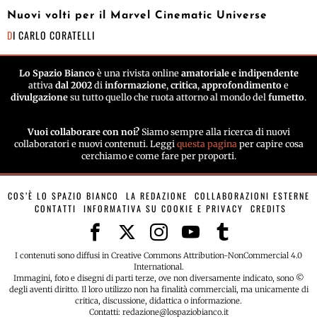
Nuovi volti per il Marvel Cinematic Universe
DI
CARLO CORATELLI
Lo Spazio Bianco
è una rivista online
amatoriale e indipendente
attiva
dal 2002
di
informazione
,
critica
,
approfondimento
e
divulgazione
su tutto quello che ruota attorno al mondo del
fumetto
.
Vuoi collaborare con noi?
Siamo sempre alla ricerca di nuovi
collaboratori e nuovi contenuti. Leggi
questa pagina
per capire cosa
cerchiamo e come fare per proporti.
COS’È LO SPAZIO BIANCO
LA REDAZIONE
COLLABORAZIONI ESTERNE
CONTATTI
INFORMATIVA SU COOKIE E PRIVACY
CREDITS
I contenuti sono diffusi in Creative Commons Attribution-NonCommercial 4.0
International.
Immagini, foto e disegni di parti terze, ove non diversamente indicato, sono ©
degli aventi diritto. Il loro utilizzo non ha finalità commerciali, ma unicamente di
critica, discussione, didattica o informazione.
Contatti: redazione@lospaziobianco.it