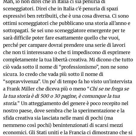
Mah, io non direi che in Italia ci sia penuria di
sceneggiatori. Direi che in Italia c’é penuria di spazi
espressivi ben retribuiti, che è una cosa diversa. Ci sono
ottimi sceneggiatori che pubblicano una storia all’anno e
sottopagati. Se sei uno sceneggiatore emergente per te
sarà difficile poter fare esattamente quello che vuoi,
perché per campare dovrai prendere una serie di lavori
che non ti interessano o che ti impediscono di esprimere
completamente la tua libertà creativa. Mi dicono che tutto
ciò vada sotto il nome di “professionismo”, non ne sono
sicura. Io credo che vada più sotto il nome di
“sopravvivenza”. Un po’ di tempo fa ho visto un’intervista
a Frank Miller che diceva più o meno “
Chi se ne frega se
la tua storia è di 500 o 30 pagine, è comunque la tua
storia.
” Un atteggiamento del genere è poco recepito nel
nostro paese, dove sembra che la sperimentazione e la
sfida creativa sia lasciata nelle mani di pochi (ma
nemmeno così pochi) benintenzionati di scarsi mezzi
economici. Gli Stati uniti e la Francia ci dimostrano che si