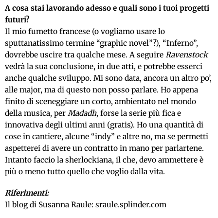
A cosa stai lavorando adesso e quali sono i tuoi progetti
futuri?
Il mio fumetto francese (o vogliamo usare lo
sputtanatissimo termine “graphic novel”?), “Inferno”,
dovrebbe uscire tra qualche mese. A seguire
Ravenstock
vedrà la sua conclusione, in due atti, e potrebbe esserci
anche qualche sviluppo. Mi sono data, ancora un altro po’,
alle major, ma di questo non posso parlare. Ho appena
finito di sceneggiare un corto, ambientato nel mondo
della musica, per
Madadh
, forse la serie più fica e
innovativa degli ultimi anni (gratis). Ho una quantità di
cose in cantiere, alcune “indy” e altre no, ma se permetti
aspetterei di avere un contratto in mano per parlartene.
Intanto faccio la sherlockiana, il che, devo ammettere è
più o meno tutto quello che voglio dalla vita.
Riferimenti:
Il blog di Susanna Raule:
sraule.splinder.com