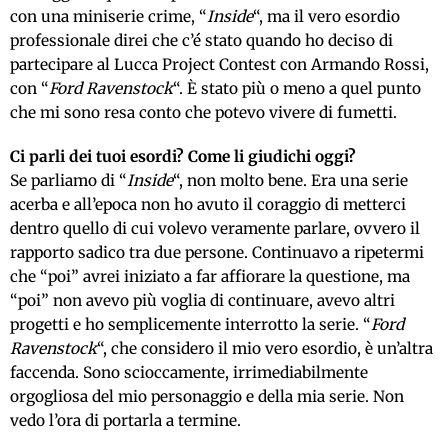
con una miniserie crime, “
Inside
“, ma il vero esordio
professionale direi che c’é stato quando ho deciso di
partecipare al Lucca Project Contest con Armando Rossi,
con “
Ford Ravenstock
“. È stato più o meno a quel punto
che mi sono resa conto che potevo vivere di fumetti.
Ci parli dei tuoi esordi? Come li giudichi oggi?
Se parliamo di “
Inside
“, non molto bene. Era una serie
acerba e all’epoca non ho avuto il coraggio di metterci
dentro quello di cui volevo veramente parlare, ovvero il
rapporto sadico tra due persone. Continuavo a ripetermi
che “poi” avrei iniziato a far affiorare la questione, ma
“poi” non avevo più voglia di continuare, avevo altri
progetti e ho semplicemente interrotto la serie. “
Ford
Ravenstock
“, che considero il mio vero esordio, è un’altra
faccenda. Sono scioccamente, irrimediabilmente
orgogliosa del mio personaggio e della mia serie. Non
vedo l’ora di portarla a termine.