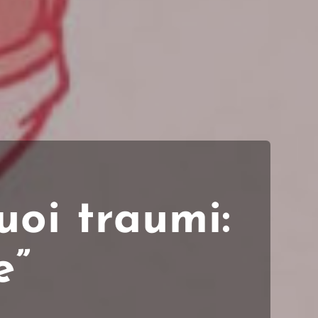
uoi traumi:
e”