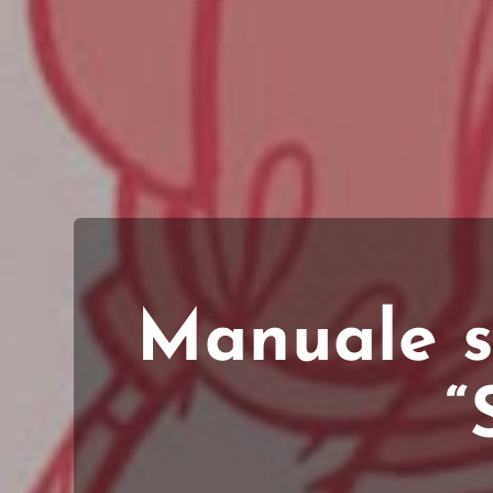
Manuale su
“