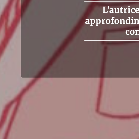
L’autric
approfondim
con