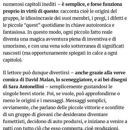
numerosi capitoli inediti –
è semplice, e forse funziona
proprio in virtù di questo
: racconta cioè le origini del
gruppo, le idiosincrasie dei suoi membri, i pregi, i difetti e
le piccole “quest” quotidiane in chiave autoironica e
fantasiosa. In questo modo, ogni piccolo fatto reale
diventa una magica avventura piena di inventiva e di
umorismo, e con una vena solo sotterranea di significati
nascosti (ma opportunamente spiegati in calce a ogni
capitolo).
Il lettore può dunque divertirsi –
anche grazie alla verve
comica di David Malan, lo sceneggiatore, e ai bei disegni
di Sara Antonellini
– semplicemente gustandosi le
singole brevi storie. Poi, se vuole, può approfondirne o
meno le origini e i messaggi. Messaggi semplici,
ovviamente, che parlano delle piccole vittorie e sconfitte
di un gruppo di giovani che desiderano diventare
fumettisti, decidono di auto prodursi, e iniziano a venire a
patti con tutto ciò che esso comporta, cioè produzioni,