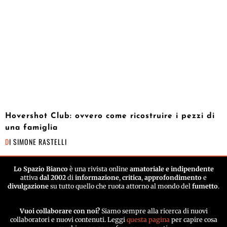
Hovershot Club: ovvero come ricostruire i pezzi di
una famiglia
DI
SIMONE RASTELLI
Lo Spazio Bianco
è una rivista online
amatoriale e indipendente
attiva
dal 2002
di
informazione
,
critica
,
approfondimento
e
divulgazione
su tutto quello che ruota attorno al mondo del
fumetto
.
Vuoi collaborare con noi?
Siamo sempre alla ricerca di nuovi
collaboratori e nuovi contenuti. Leggi
questa pagina
per capire cosa