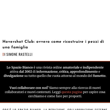
Hovershot Club: ovvero come ricostruire i pezzi di
una famiglia
DI
SIMONE RASTELLI
Lo Spazio Bianco
è una rivista online
amatoriale e indipendente
attiva
dal 2002
di
informazione
,
critica
,
approfondimento
e
divulgazione
su tutto quello che ruota attorno al mondo del
fumetto
.
Vuoi collaborare con noi?
Siamo sempre alla ricerca di nuovi
collaboratori e nuovi contenuti. Leggi
questa pagina
per capire cosa
cerchiamo e come fare per proporti.
COS’È LO SPAZIO BIANCO
LA REDAZIONE
COLLABORAZIONI ESTERNE