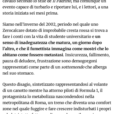
cavallo secondo lo stile de
Il Padrino
, ma comunque un
evento capace di turbarlo e riportare lui, e i lettori, a una
storia iniziata sei mesi prima.
Siamo nell’inverno del 2002, periodo nel quale uno
Zerocalcare dotato di improbabile cresta rossa si trova a
fare i conti con la vita di studente universitario e
un
senso di inadeguatezza che matura, un giorno dopo
l’altro, e che il fumettista immagina come mostri che lo
abitano come fossero metastasi
. Insicurezza, fallimento,
paura di deludere, frustrazione sono demogorgoni
rappresentati come parte di un
sottomondo
che alberga
nel suo stomaco.
Questo disagio, sintetizzato rappresentandosi al volante
di un canotto mentre ha attorno piloti di Formula 1, il
protagonista lo metabolizza nascondendosi nella
metropolitana di Roma, un treno che diventa una comfort
zone nel quale fuggire e fare crescere indisturbati i propri