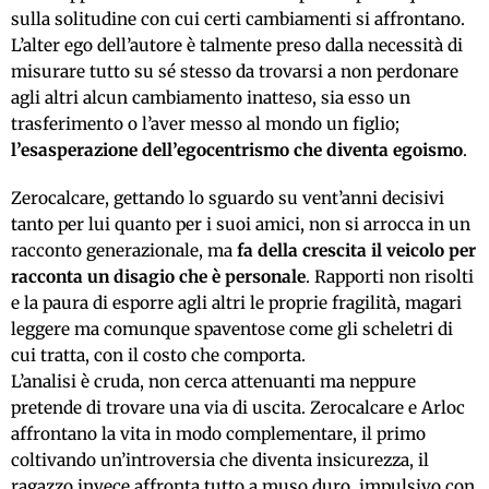
sulla solitudine con cui certi cambiamenti si affrontano.
L’alter ego dell’autore è talmente preso dalla necessità di
misurare tutto su sé stesso da trovarsi a non perdonare
agli altri alcun cambiamento inatteso, sia esso un
trasferimento o l’aver messo al mondo un figlio;
l’esasperazione dell’egocentrismo che diventa egoismo
.
Zerocalcare, gettando lo sguardo su vent’anni decisivi
tanto per lui quanto per i suoi amici, non si arrocca in un
racconto generazionale, ma
fa della crescita il veicolo per
racconta un disagio che è personale
. Rapporti non risolti
e la paura di esporre agli altri le proprie fragilità, magari
leggere ma comunque spaventose come gli scheletri di
cui tratta, con il costo che comporta.
L’analisi è cruda, non cerca attenuanti ma neppure
pretende di trovare una via di uscita. Zerocalcare e Arloc
affrontano la vita in modo complementare, il primo
coltivando un’introversia che diventa insicurezza, il
ragazzo invece affronta tutto a muso duro, impulsivo con