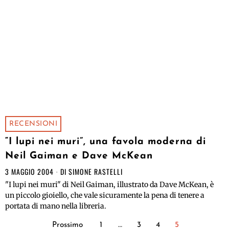
RECENSIONI
“I lupi nei muri”, una favola moderna di
Neil Gaiman e Dave McKean
3 MAGGIO 2004
DI
SIMONE RASTELLI
"I lupi nei muri" di Neil Gaiman, illustrato da Dave McKean, è
un piccolo gioiello, che vale sicuramente la pena di tenere a
portata di mano nella libreria.
Prossimo
1
…
3
4
5