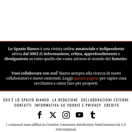
Lo Spazio Bianco
è una rivista online
amatoriale e indipendente
attiva
dal 2002
di
informazione
,
critica
,
approfondimento
e
divulgazione
su tutto quello che ruota attorno al mondo del
fumetto
.
Vuoi collaborare con noi?
Siamo sempre alla ricerca di nuovi
collaboratori e nuovi contenuti. Leggi
questa pagina
per capire cosa
cerchiamo e come fare per proporti.
COS’È LO SPAZIO BIANCO
LA REDAZIONE
COLLABORAZIONI ESTERNE
CONTATTI
INFORMATIVA SU COOKIE E PRIVACY
CREDITS
I contenuti sono diffusi in Creative Commons Attribution-NonCommercial 4.0
International.