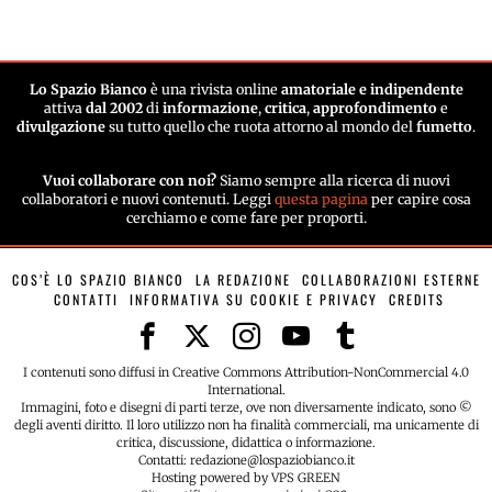
Lo Spazio Bianco
è una rivista online
amatoriale e indipendente
attiva
dal 2002
di
informazione
,
critica
,
approfondimento
e
divulgazione
su tutto quello che ruota attorno al mondo del
fumetto
.
Vuoi collaborare con noi?
Siamo sempre alla ricerca di nuovi
collaboratori e nuovi contenuti. Leggi
questa pagina
per capire cosa
cerchiamo e come fare per proporti.
COS’È LO SPAZIO BIANCO
LA REDAZIONE
COLLABORAZIONI ESTERNE
CONTATTI
INFORMATIVA SU COOKIE E PRIVACY
CREDITS
I contenuti sono diffusi in Creative Commons Attribution-NonCommercial 4.0
International.
Immagini, foto e disegni di parti terze, ove non diversamente indicato, sono ©
degli aventi diritto. Il loro utilizzo non ha finalità commerciali, ma unicamente di
critica, discussione, didattica o informazione.
Contatti: redazione@lospaziobianco.it
Hosting powered by VPS GREEN