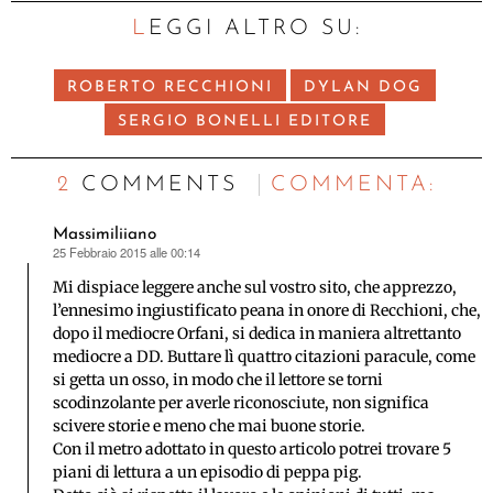
LEGGI ALTRO SU:
ROBERTO RECCHIONI
DYLAN DOG
SERGIO BONELLI EDITORE
2 COMMENTS
C
OMMENTA:
Massimiliiano
25 Febbraio 2015 alle 00:14
ha
detto:
Mi dispiace leggere anche sul vostro sito, che apprezzo,
l’ennesimo ingiustificato peana in onore di Recchioni, che,
dopo il mediocre Orfani, si dedica in maniera altrettanto
mediocre a DD. Buttare lì quattro citazioni paracule, come
si getta un osso, in modo che il lettore se torni
scodinzolante per averle riconosciute, non significa
scivere storie e meno che mai buone storie.
Con il metro adottato in questo articolo potrei trovare 5
piani di lettura a un episodio di peppa pig.