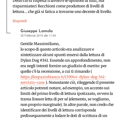
Detto ciò si rispetta il lavoro e le opinioni di tutti, ma
risparmiateci Recchioni come produttore di livelli di
lettura… che già si fatica a trovarne uno decente di livello.
Rispondi
Giuseppe Lamola
25 Febbraio 2015 alle 11:54
ha
detto:
Gentile Massimiliano,
lo scopo di questo articolo era analizzare e
sintetizzare alcuni spunti emersi dalla lettura di
Dylan Dog #341. Essendo un approfondimento, non
era negli intenti fornire un giudizio di merito: per
quello c’è la recensione, a cui ti rimando (
https://lospaziobianco.it/139944-dylan-dog-341-
servizio-caos
). Nonostante ciò, rileggendo il presente
articolo potresti notare, ad esempio, un accento sui
limiti del primo livello di lettura ipotizzato, ovvero la
trama lineare letta di per sé (elemento, se vogliamo,
non proprio marginale). In altre parole, non credo che
identificare dei livelli di lettura corrisponda
pedissequamente a lodare le doti di scrittura di un