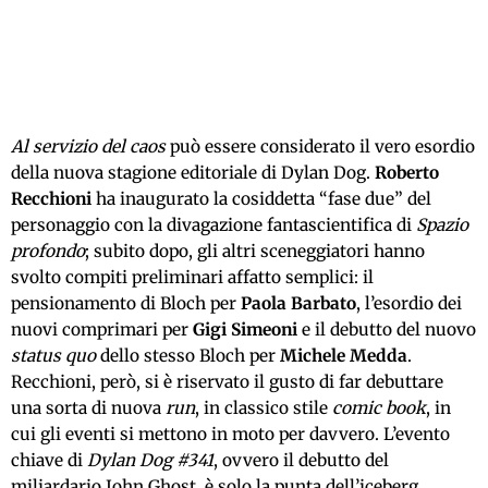
Al servizio del caos
può essere considerato il vero esordio
della nuova stagione editoriale di Dylan Dog.
Roberto
Recchioni
ha inaugurato la cosiddetta “fase due” del
personaggio con la divagazione fantascientifica di
Spazio
profondo
; subito dopo, gli altri sceneggiatori hanno
svolto compiti preliminari affatto semplici: il
pensionamento di Bloch per
Paola Barbato
, l’esordio dei
nuovi comprimari per
Gigi Simeoni
e il debutto del nuovo
status quo
dello stesso Bloch per
Michele Medda
.
Recchioni, però, si è riservato il gusto di far debuttare
una sorta di nuova
run
, in classico stile
comic book
, in
cui gli eventi si mettono in moto per davvero. L’evento
chiave di
Dylan Dog #341
, ovvero il debutto del
miliardario John Ghost, è solo la punta dell’iceberg