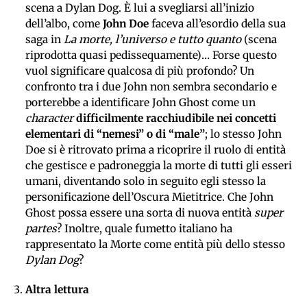
scena a Dylan Dog. È lui a svegliarsi all’inizio
dell’albo, come
John Doe
faceva all’esordio della sua
saga in
La morte, l’universo e tutto quanto
(scena
riprodotta quasi pedissequamente)… Forse questo
vuol significare qualcosa di più profondo? Un
confronto tra i due John non sembra secondario e
porterebbe a identificare John Ghost come un
character
difficilmente racchiudibile nei concetti
elementari di “nemesi” o di “male”
; lo stesso John
Doe si è ritrovato prima a ricoprire il ruolo di entità
che gestisce e padroneggia la morte di tutti gli esseri
umani, diventando solo in seguito egli stesso la
personificazione dell’Oscura Mietitrice. Che John
Ghost possa essere una sorta di nuova entità
super
partes
? Inoltre, quale fumetto italiano ha
rappresentato la Morte come entità più dello stesso
Dylan Dog
?
Altra lettura