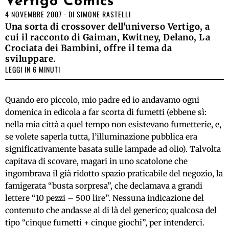
Vertigo Comics
4 NOVEMBRE 2007
DI
SIMONE RASTELLI
Una sorta di crossover dell'universo Vertigo, a
cui il racconto di Gaiman, Kwitney, Delano, La
Crociata dei Bambini, offre il tema da
sviluppare.
LEGGI IN 6 MINUTI
Quando ero piccolo, mio padre ed io andavamo ogni
domenica in edicola a far scorta di fumetti (ebbene sì:
nella mia città a quel tempo non esistevano fumetterie, e,
se volete saperla tutta, l’illuminazione pubblica era
significativamente basata sulle lampade ad olio). Talvolta
capitava di scovare, magari in uno scatolone che
ingombrava il già ridotto spazio praticabile del negozio, la
famigerata “busta sorpresa”, che declamava a grandi
lettere “10 pezzi – 500 lire”. Nessuna indicazione del
contenuto che andasse al di là del generico; qualcosa del
tipo “cinque fumetti + cinque giochi”, per intenderci.