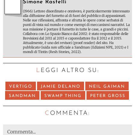
Simone Rastelli
(1966) Lettore disordinato e onnivoro, è particolarmente interessato
alla diffusione del fumetto al di fuori del pubblico di appassionati.
Nelle sue riflessioni, affronta e sfrutta le opere come serbatoi di
punti di vista sul mondo e come esempi di meccanismi narrativi. La
sua missione è portare il fumetto in tutte le case, a grandi e piccini.
Collabora con Lo Spazio Bianco dal 2002: è stato responsabile delle
Brevisioni dal 2011 al 2015 e caporedattore fra il 2012 e il 2015.
Attualmente, è uno dei revisori (proof reader) del sito. Ha
pubblicato Guida non ufficiale a Sandman (Edizioni NPE, 2021) e I
mondi di Tintin (Resh Stories, 2022).
LEGGI ALTRO SU:
VERTIGO
JAMIE DELANO
NEIL GAIMAN
SANDMAN
SWAMP THING
PETER GROSS
C
OMMENTA: