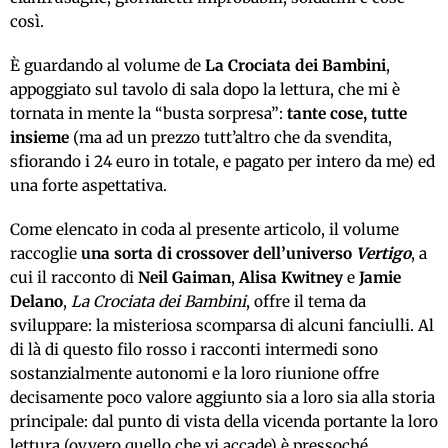
così.
È guardando al volume de
La Crociata dei Bambini
,
appoggiato sul tavolo di sala dopo la lettura, che mi è
tornata in mente la “busta sorpresa”:
tante cose, tutte
insieme
(ma ad un prezzo tutt’altro che da svendita,
sfiorando i 24 euro in totale, e pagato per intero da me) ed
una forte aspettativa.
Come elencato in coda al presente articolo, il volume
raccoglie
una sorta di crossover dell’universo
Vertigo
, a
cui il racconto di
Neil
Gaiman
,
Alisa
Kwitney
e
Jamie
Delano
,
La Crociata dei Bambini
, offre il tema da
sviluppare: la misteriosa scomparsa di alcuni fanciulli. Al
di là di questo filo rosso i racconti intermedi sono
sostanzialmente autonomi e la loro riunione offre
decisamente poco valore aggiunto sia a loro sia alla storia
principale: dal punto di vista della vicenda portante la loro
lettura (ovvero quello che vi accade) è pressoché