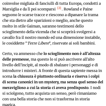
coinvolse migliaia di fanciulli di tutta Europa, condotti a
2
Marsiglia e da lì poi scomparsi
. Rowland e Paine
seguono le scarse tracce e riescono a dipanare la trama
che sta dietro alle sparizioni o meglio, anche questo
molto in stile Gaiman, saranno testimoni dello
scioglimento della vicenda che si scoprirà svolgersi a
cavallo fra il nostro mondo ed una dimensione instabile,
le cosiddette “
Terre Libere
“, riservate ai soli bambini.
Certo, va ammesso che
lo scioglimento non è all’altezza
delle premesse
, ma questo lo si può ascrivere all’alto
livello dell’incipit, al modo di sbalzare i personaggi e di
introdurre i misteri. A fronte di questa sapiente messa in
scena
la chiusura è piuttosto ordinaria e riserva i colpi
di scena canonici in un mystery, ma senza quel senso del
meraviglioso a cui la storia ci aveva predisposto
. I nodi
si sciolgono, tutto acquista un senso, però rimaniamo
con una bella storia che non si trasforma in storia
magica.