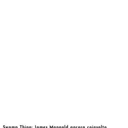
Swamp Thing: James Mangold ancora coinvolto