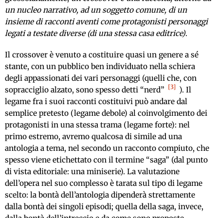
un nucleo narrativo, ad un soggetto comune, di un
insieme di racconti aventi come protagonisti personaggi
legati a testate diverse (di una stessa casa editrice)
.
Il crossover è venuto a costituire quasi un genere a sé
stante, con un pubblico ben individuato nella schiera
degli appassionati dei vari personaggi (quelli che, con
3
sopracciglio alzato, sono spesso detti “nerd”
). Il
legame fra i suoi racconti costituivi può andare dal
semplice pretesto (legame debole) al coinvolgimento dei
protagonisti in una stessa trama (legame forte): nel
primo estremo, avremo qualcosa di simile ad una
antologia a tema, nel secondo un racconto compiuto, che
spesso viene etichettato con il termine “saga” (dal punto
di vista editoriale: una miniserie). La valutazione
dell’opera nel suo complesso è tarata sul tipo di legame
scelto: la bontà dell’antologia dipenderà strettamente
dalla bontà dei singoli episodi; quella della saga, invece,