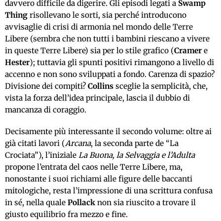
davvero difficile da digerire. Gli episodi legati a
Swamp
Thing
risollevano le sorti, sia perché introducono
avvisaglie di crisi di armonia nel mondo delle Terre
Libere (sembra che non tutti i bambini riescano a vivere
in queste Terre Libere) sia per lo stile grafico (
Cramer
e
Hester
); tuttavia gli spunti positivi rimangono a livello di
accenno e non sono sviluppati a fondo. Carenza di spazio?
Divisione dei compiti?
Collins
sceglie la semplicità, che,
vista la forza dell’idea principale, lascia il dubbio di
mancanza di coraggio.
Decisamente più interessante il secondo volume: oltre ai
già citati lavori (
Arcana
, la seconda parte de “La
Crociata”), l’iniziale
La Buona, la Selvaggia e l’Adulta
propone l’entrata del caos nelle Terre Libere, ma,
nonostante i suoi richiami alle figure delle baccanti
mitologiche, resta l’impressione di una scrittura confusa
in sé, nella quale
Pollack
non sia riuscito a trovare il
giusto equilibrio fra mezzo e fine.