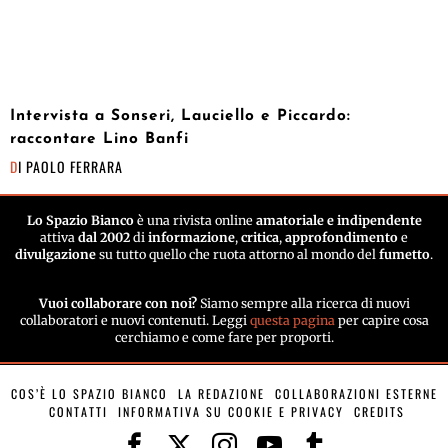
Intervista a Sonseri, Lauciello e Piccardo:
raccontare Lino Banfi
DI
PAOLO FERRARA
Lo Spazio Bianco
è una rivista online
amatoriale e indipendente
attiva
dal 2002
di
informazione
,
critica
,
approfondimento
e
divulgazione
su tutto quello che ruota attorno al mondo del
fumetto
.
Vuoi collaborare con noi?
Siamo sempre alla ricerca di nuovi
collaboratori e nuovi contenuti. Leggi
questa pagina
per capire cosa
cerchiamo e come fare per proporti.
COS’È LO SPAZIO BIANCO
LA REDAZIONE
COLLABORAZIONI ESTERNE
CONTATTI
INFORMATIVA SU COOKIE E PRIVACY
CREDITS